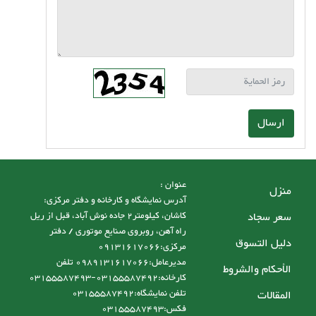
ارسال
عنوان :
منزل
آدرس نمایشگاه و کارخانه و دفتر مرکزی:
سعر سجاد
کاشان، کیلومتر2 جاده نوش آباد، قبل از ریل
راه آهن، روبروی صنایع موتوری / دفتر
دليل التسوق
مرکزی:09131617066
مدیرعامل:0989131617066 تلفن
الأحكام والشروط
کارخانه:03155587492-03155587493
تلفن نمایشگاه:03155587492
المقالات
فکس:03155587493