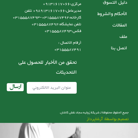
دليل التسوق
مرکزی:09131617066
مدیرعامل:0989131617066 تلفن
الأحكام والشروط
کارخانه:03155587492-03155587493
تلفن نمایشگاه:03155587492
المقالات
فکس:03155587493
ملف
أرقام الاتصال :
اتصل بنا
03155587491
تحقق من الأخبار للحصول على
التحديثات
ارسال
جميع الحقوق محفوظة لـ شریکة زولیه سجاد نقش کاشان.
تصميم بواسطة: آرشاپرداز