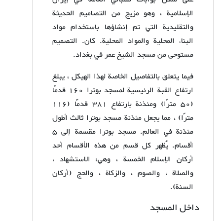
الإسلامية ، وهو مزيج من التصاميم الحديثة
والتقليدية التي تم إنشاؤها باستخدام مواد
البناء المحلية والمواد المحلية. كان. التصميم
مستوحى من مسجد الشيخ عمر في بغداد.
فيما يتعلق بالتفاصيل الخاصة لهذا الهيكل ، يبلغ
ارتفاع القبة الرئيسية لمسجد بوترا 160 قدمًا
(50 مترًا) ومئذنة بارتفاع 381 قدمًا (116
مترًا) ، مما يجعل مئذنة مسجد بوترا ثالث أطول
مئذنة في العالم. مسجد بوترا مقسمة إلى 5
أقسام. يُظهر كل قسم من هذه الأقسام أحد
أركان الإسلام الخمسة ، وهي: الاستشهاد ،
والصلاة ، والصوم ، والزكاة ، والحج (أركان
السنة).
داخل المسجد