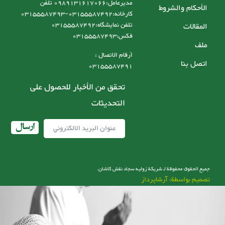
مدیرعامل:0989131617066 تلفن
الأحكام والشروط
کارخانه:03155587492-03155587493
تلفن نمایشگاه:03155587492
المقالات
فکس:03155587493
ملف
أرقام الاتصال :
اتصل بنا
03155587491
تحقق من الأخبار للحصول على
التحديثات
ارسال
جميع الحقوق محفوظة لـ شریکة زولیه سجاد نقش کاشان.
تصميم بواسطة: آرشاپرداز