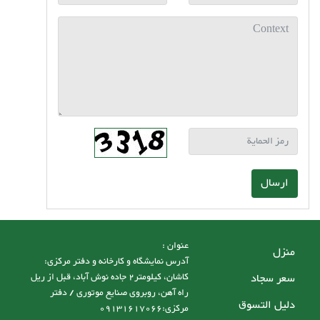
ارسال
عنوان :
منزل
آدرس نمایشگاه و کارخانه و دفتر مرکزی:
سعر سجاد
کاشان، کیلومتر2 جاده نوش آباد، قبل از ریل
راه آهن، روبروی صنایع موتوری / دفتر
دليل التسوق
مرکزی:09131617066