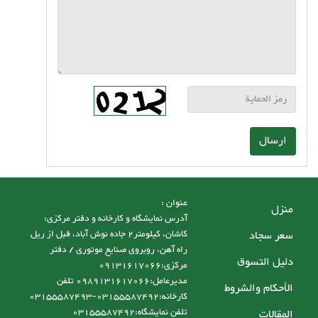
ارسال
عنوان :
منزل
آدرس نمایشگاه و کارخانه و دفتر مرکزی:
سعر سجاد
کاشان، کیلومتر2 جاده نوش آباد، قبل از ریل
راه آهن، روبروی صنایع موتوری / دفتر
دليل التسوق
مرکزی:09131617066
مدیرعامل:0989131617066 تلفن
الأحكام والشروط
کارخانه:03155587492-03155587493
تلفن نمایشگاه:03155587492
المقالات