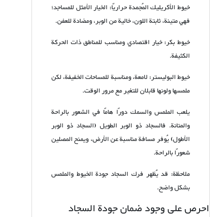
خيوط الأكريليك المُجمدة حراريًا: الخيار الأمثل للمساجد؛
فهي متينة، ثابتة اللون، خالية من الوبر، ومضادة للعفن.
خيوط بكر: خيار اقتصادي ومناسب للمناطق ذات الحركة
الكثيفة.
خيوط البوليستر: لامعة، ومناسبة للمساحات الخفيفة، لكن
ملمسها ولونها قابلان للتغير مع مرور الوقت.
يلعب الملمس والسمك دورًا هامًا في الشعور بالراحة
والمتانة. فالسجاد ذو الوبر الطويل (السجاد ذو الوبر
الأطول) يُوفر مسافة مناسبة عن الأرض، ويمنح المصلين
شعورًا بالراحة.
ملاحظة: قد يُظهر فرك السجاد جودة الخيوط والملمس
بشكل واضح.
احرص على وجود ضمان جودة السجاد