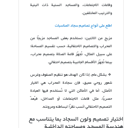
وقاعات الاجتماعات، والمساجد السنية ذات البنية
والترتيب المختلفين.
اطلع على أنواع تصاميم سجاد المناسبات
مزيج من الاثنين: تستخدم بعض المساجد مزيجًا من
المحراب والتصاميم الاحتفالية، حسب تقسيم المساحة؛
على سبيل المثال، تُجهّز قاعة الصلاة بتصميم محراب،
بينما تُجهّز الأقسام الجانبية بتصميم احتفالي.
🔹 بشكل عام، إذا كان الهدف هو تنظيم الصفوف وغرس
شعور روحي عميق، فإن سجادة المحراب هي الخيار
الأمثل. أما في الأماكن التي لا تُستخدم فيها العبادة
حصريًا، مثل قاعات الاجتماعات أو المداخل، فيُعدّ
التصميم الاحتفالي أنسب نظرًا لبساطته ومرونته.
اختيار تصميم ولون السجاد بما يتناسب مع
هندسة المسجد ومساحته الداخلية