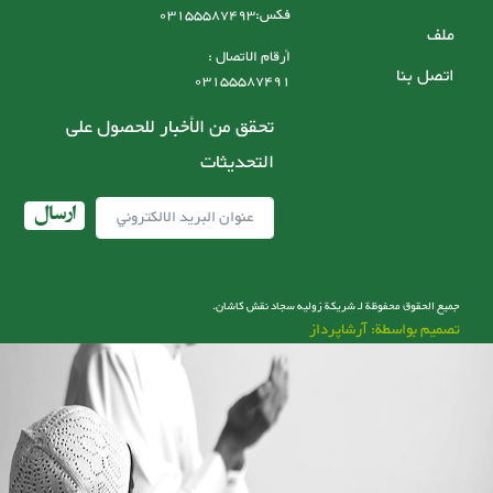
فکس:03155587493
ملف
أرقام الاتصال :
اتصل بنا
03155587491
تحقق من الأخبار للحصول على
التحديثات
ارسال
جميع الحقوق محفوظة لـ شریکة زولیه سجاد نقش کاشان.
تصميم بواسطة: آرشاپرداز