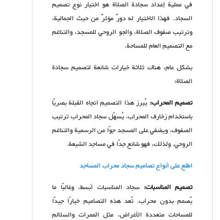
في عملية إعداد سجادة الصلاة هو اختيار نوع تصميم
السجاد. فهذا الاختيار له دورٌ مؤثرٌ من حيث الجمالية،
وترتيب صفوف الصلاة، والجو الروحي للمسجد، والتناغم
مع التصميم العام للمساحة.
بشكل عام، هناك ثلاثة خيارات شائعة لتصميم سجادة
الصلاة:
تصميم المحراب:
يُبرز هذا التصميم اتجاه القبلة بصريًا
باستخدام زخارف المحراب. يُسهّل سجاد المحراب ترتيب
الصفوف، ويضفي على المسجد جوًا من الرسمية والتناغم
الروحي. ولذلك، فهو شائع جدًا في مساجد الشيعة.
اطلع على أنواع تصاميم سجاد محراب المساجد
تصميم المناسبات:
سجاد المناسبات أبسط، وغالبًا ما
يُصمم بدون محراب. تُعد هذه التصاميم خيارًا جيدًا
للمساحات متعددة الأغراض، مثل الممرات والسلالم