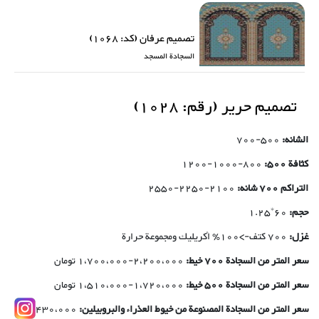
تصمیم عرفان (کد: 1068)
السجادة المسجد
تصمیم حریر (رقم: 1028)
الشانه:
500-700
كثافة 500:
800-1000-1200
التراکم 700 شانه:
2100-2250-2550
حجم:
60*1.25
غزل:
700 کتف->100٪ أكريليك ومجموعة حرارة
سعر المتر من السجادة 700 خيط:
2،200،000-1،700،000 تومان
سعر المتر من السجادة 500 خيط:
1،720،000-1،510،000 تومان
سعر المتر من السجادة المصنوعة من خيوط العذراء والبروبيلين:
1،430،000-