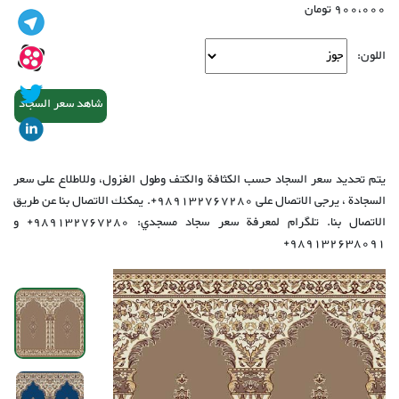
900،000 تومان
اللون:
شاهد سعر السجاد
يتم تحديد سعر السجاد حسب الكثافة والكتف وطول الغزول، وللاطلاع على سعر
السجادة ، يرجى الاتصال على 989132767280+. يمكنك الاتصال بنا عن طريق
الاتصال بنا. تلگرام لمعرفة سعر سجاد مسجدي: 989132767280+ و
989132638091+