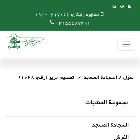
مشاوره رایگان:
09131617066
03155587491
منزل
السجادة المسجد
تصمیم حریر (رقم: 1028)
مجموعة المنتجات
السجادة المسجد
الفرش