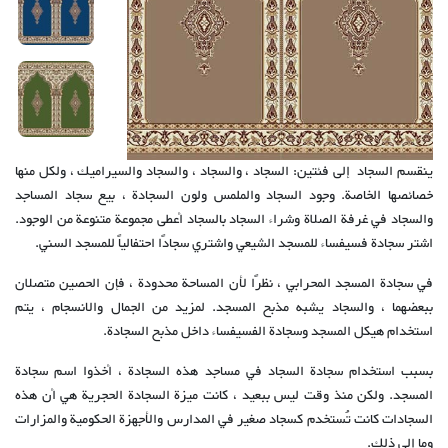
ينقسم السجاد إلى فئتين: السجاد ، والسجاد ، والسجاد والسيراميك ، ولكل منها
خصائصها الخاصة. وجود السجاد والملمس ولون السجادة ، بيع سجاد المساجد
والسجاد في غرفة الصلاة وشراء السجاد بالسجاد أعطى مجموعة متنوعة من الوجود.
اشتر سجادة فسيفساء للمسجد الشيعي واشتري سجادًا احتفالياً للمسجد السني.
في سجادة المسجد المحرابي ، نظرًا لأن المساحة محدودة ، فإن الحصين متصلان
ببعضهما ، والسجاد يشبه مذبح المسجد. لمزيد من الجمال والانسجام ، يتم
استخدام هيكل المسجد وسجادة الفسيفساء داخل مذبح السجادة.
بسبب استخدام سجادة السجاد في مساجد هذه السجادة ، أخذوا اسم سجادة
المسجد. ولكن منذ وقت ليس ببعيد ، كانت ميزة السجادة الحجرية هي أن هذه
السجادات كانت تُستخدم كسجاد صغير في المدارس والأجهزة الحكومية والمزارات
وما إلى ذلك.