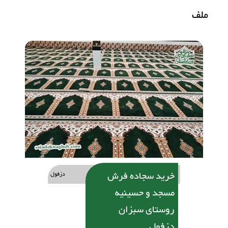
ملف
خرید سجاده فرش
دزفول
مسجد و حسینیه
روستای سبزان
دزفول