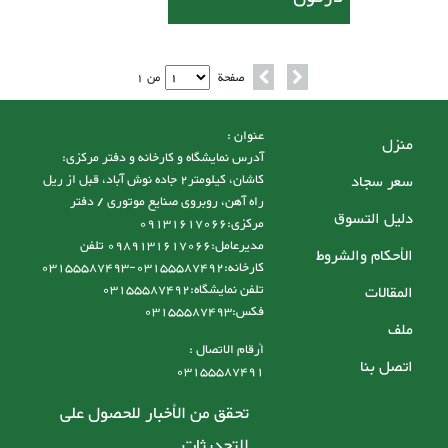
صفحة
من 1
عنوان :
منزل
آدرس نمایشگاه و کارخانه و دفتر مرکزی:
سعر سجاد
کاشان، کیلومتر2 جاده نوش آباد، قبل از ریل
راه آهن، روبروی صنایع موتوری / دفتر
دليل التسوق
مرکزی:09131617066
مدیرعامل:0989131617066 تلفن
الأحكام والشروط
کارخانه:03155587492-03155587493
تلفن نمایشگاه:03155587492
المقالات
فکس:03155587493
ملف
أرقام الاتصال :
اتصل بنا
03155587491
تحقق من الأخبار للحصول على
التحديثات