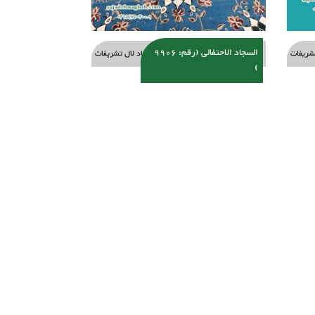
السجاد الاحتفالی (رقم: 9906
شریفات
سجاد لال تشریفات
)
)