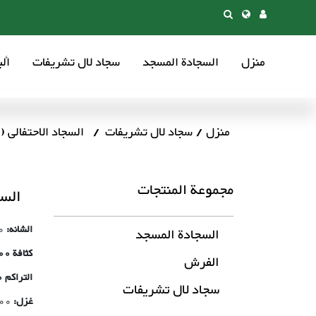
منزل
السجادة المسجد
سجاد لال تشریفات
أل
منزل
سجاد لال تشریفات
السجاد الاحتفالی (رقم: 
مجموعة المنتجات
السجا
الشانه:
00
السجادة المسجد
كثافة 500:
الفرش
التراکم 700 شانه:
سجاد لال تشریفات
غزل:
700 کتف->100٪ أكريليك