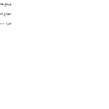
ويبلغ هامش السجادة حوالي 7-15 
نموذج لتنس
شراء 500 متر من السجاد الاحتفالي