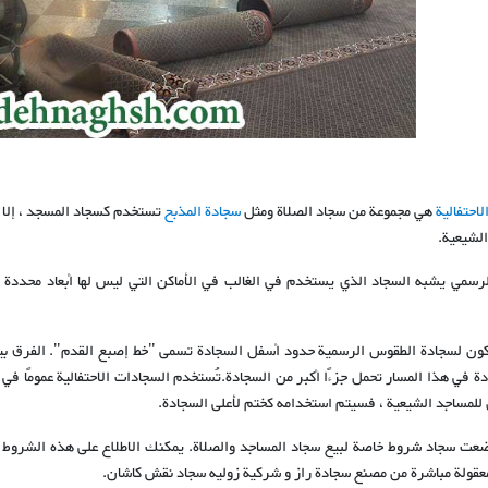
لاحتفالية
هي مجموعة من سجاد الصلاة ومثل
سجادة المذبح
تستخدم كسجاد المسجد ، إلا 
الشيعية.
لرسمي يشبه السجاد الذي يستخدم في الغالب في الأماكن التي ليس لها أبعاد محددة (م
يكون لسجادة الطقوس الرسمية حدود أسفل السجادة تسمى "خط إصبع القدم". الفرق بي
ة في هذا المسار تحمل جزءًا أكبر من السجادة.تُستخدم السجادات الاحتفالية عمومًا في
للمساجد الشيعية ، فسيتم استخدامه كختم لأعلى السجادة.
عت سجاد شروط خاصة لبيع سجاد المساجد والصلاة. يمكنك الاطلاع على هذه الشروط
معقولة مباشرة من مصنع سجادة راز و شركیة زولیه سجاد نقش كاشان.