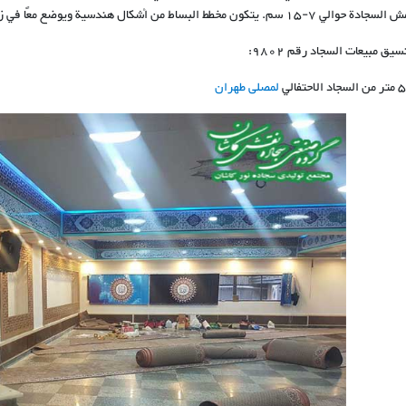
سم. يتكون مخطط البساط من أشكال هندسية ويوضع معًا في زوايا مختلفة
يق مبيعات السجاد رقم 9802:
لمصلى طهران