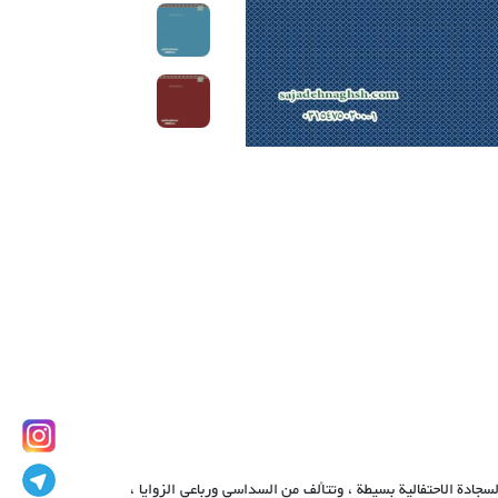
، خلفية هذه السجادة الاحتفالية بسيطة ، وتتألف من السداسي ورباعي الزوايا ،