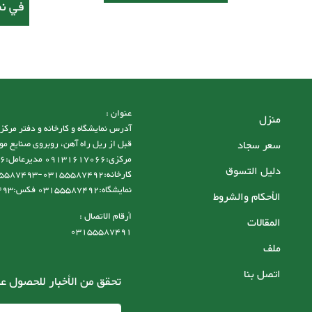
في نم
عنوان :
منزل
سعر سجاد
قبل از ریل راه آهن، روبروی صنایع مو
دليل التسوق
نمایشگاه:03155587492 فکس:03155587493
الأحكام والشروط
أرقام الاتصال :
المقالات
03155587491
ملف
اتصل بنا
تحقق من الأخبار للحصول عل