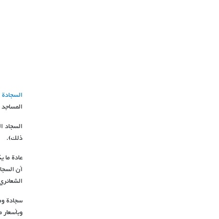
السجادة ا
المساجد 
السجاد ا
ذلك).
عادة ما 
أن السجاد
الشعائري 
سجادة وض
وبأسعار 