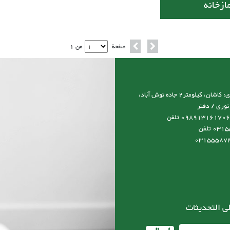
ازخانه
صفحة
من 1
آدرس نمایشگاه و کارخانه و دفتر مرکزی: کاشان، کیلومتر2 جاده نوش آباد،
توری / دفتر
مرکزی:09131617066 مدیرعامل:0989131617066 تلفن
کارخانه:03155587492-03155587493 تلفن
ى التحديثات