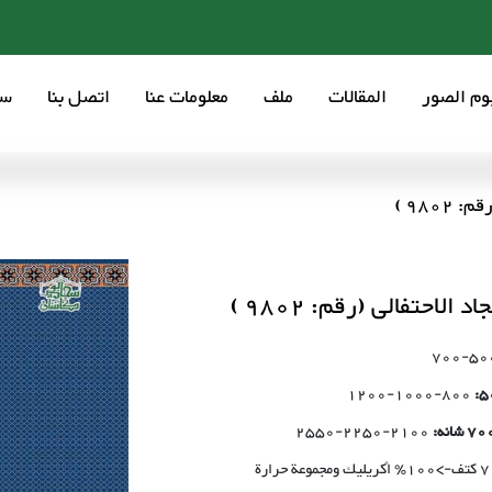
بوم الصور
المقالات
ملف
معلومات عنا
اتصل بنا
سع
9802 )
د الاحتفالی (رقم: 9802 )
500-7
800-1000-1200
2100-2250-2550
 ومجموعة حرارة