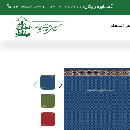
مشاوره رایگان:
09131617066
03155587491
ر السجاد