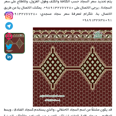
يتم تحديد سعر السجاد حسب الكثافة والكتف وطول الغزول، وللاطلاع على سعر
السجادة ، يرجى الاتصال على 989132767280+. يمكنك الاتصال بنا عن طريق
الاتصال بنا. تلگرام لمعرفة سعر سجاد مسجدي: 989132767280+ و
989132638091+
قد يكون مشتقًا من اسم السجاد الاحتفالي ، والذي يستخدم كسجاد الفنادق ، وبسط