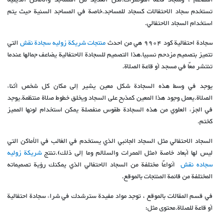
المطاعم ، وسجاد قاعة المؤتمرات.لكن العديد من المساجد والأماكن الدينية
تستخدم سجاد الاحتفالات كسجاد للمساجد.خاصة في المساجد السنية حيث يتم
استخدام السجاد الاحتفالي.
سجادة احتفالية كود 9904 هي من احدث
منتجات شریكة زولیه سجادة نقش
التي
تتميز بتصميم مزدحم نسبيا.هذا التصميم للسجادة الاحتفالية يضاعف جمالها عندما
تنتشر معًا في مسجد أو قاعة الصلاة.
يوجد في وسط هذه السجادة شكل معين يشير إلى مكان كل شخص أثناء
الصلاة.يعمل وجود هذا المعين كمذبح على السجاد ويخلق خطوط صلاة منتظمة.يوجد
في الجزء العلوي من هذه السجادة طقوس منفصلة يمكن استخدام لونها المميز
كختم.
السجاد الاحتفالي مثل السجاد الجانبي الذي يستخدم في الغالب في الأماكن التي
ليس لها أبعاد خاصة (مثل الممرات والسلالم وما إلى ذلك).تنتج
شریكة زولیه
سجاده نقش
أنواعًا مختلفة من السجاد الاحتفالي الذي يمكنك رؤية تصميماته
المختلفة من قائمة المنتجات بالموقع.
في قسم المقالات بالموقع ، توجد مواد مفيدة سترشدك في شراء سجادة احتفالية
أو قاعة للصلاة.محتوى مثل: