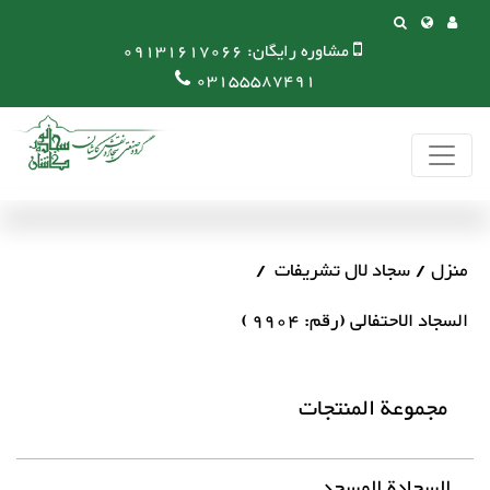
مشاوره رایگان:
09131617066
03155587491
منزل
سجاد لال تشریفات
السجاد الاحتفالی (رقم: 9904 )
مجموعة المنتجات
السجادة المسجد