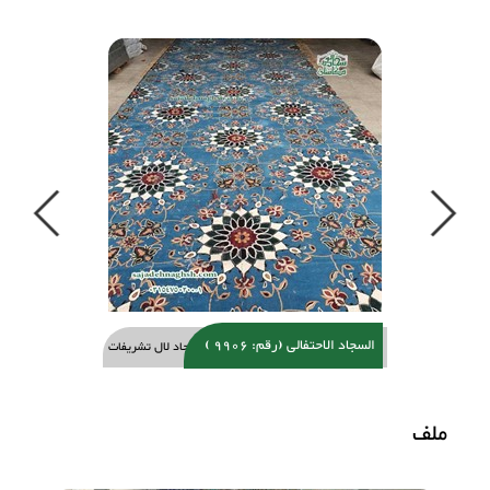
Previous
Next
السجاد الاحتفالی (رقم: 9906 )
سجاد لال تشریفات
ملف