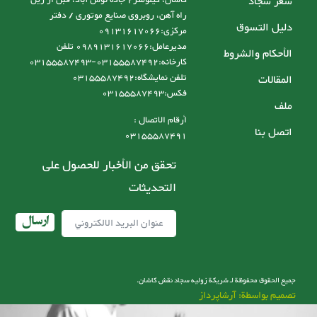
سعر سجاد
راه آهن، روبروی صنایع موتوری / دفتر
دليل التسوق
مرکزی:09131617066
مدیرعامل:0989131617066 تلفن
الأحكام والشروط
کارخانه:03155587492-03155587493
تلفن نمایشگاه:03155587492
المقالات
فکس:03155587493
ملف
أرقام الاتصال :
اتصل بنا
03155587491
تحقق من الأخبار للحصول على
التحديثات
ارسال
جميع الحقوق محفوظة لـ شریکة زولیه سجاد نقش کاشان.
تصميم بواسطة: آرشاپرداز