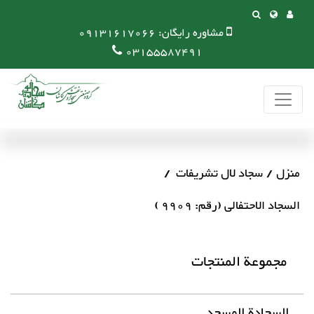
مشاوره رایگان:
09131617066
03155587491
منزل
سجاد لال تشریفات
السجاد الاحتفالی (رقم: 9909 )
مجموعة المنتجات
السجادة المسجد