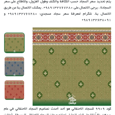
يتم تحديد سعر السجاد حسب الكثافة والكتف وطول الغزول، وللاطلاع على سعر
السجادة ، يرجى الاتصال على 989132767280+. يمكنك الاتصال بنا عن طريق
الاتصال بنا. تلگرام لمعرفة سعر سجاد مسجدي: 989132767280+ و
989132638091+
كود 9909 للسجاد الاحتفالي هو أحد أحدث تصاميم السجاد الاحتفالي في عام