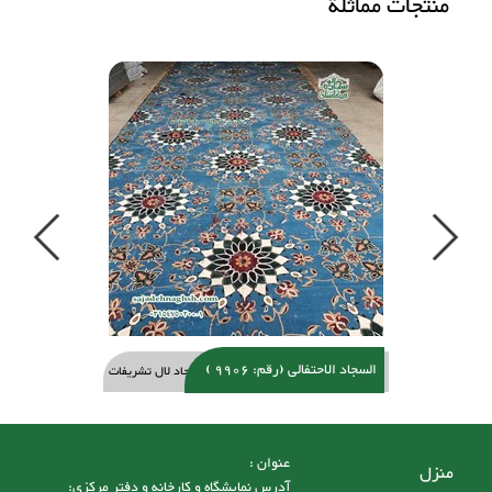
منتجات مماثلة
Previous
Next
السجاد الاحتفالی (رقم: 9906 )
سجاد لال تشریفات
عنوان :
منزل
آدرس نمایشگاه و کارخانه و دفتر مرکزی: