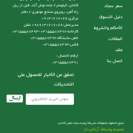
سعر سجاد
کاشان، کیلومتر2 جاده نوش آباد، قبل از ریل
راه آهن، روبروی صنایع موتوری / دفتر
دليل التسوق
مرکزی:09131617066
مدیرعامل:0989131617066 تلفن
الأحكام والشروط
کارخانه:03155587492-03155587493
تلفن نمایشگاه:03155587492
المقالات
فکس:03155587493
ملف
أرقام الاتصال :
اتصل بنا
03155587491
تحقق من الأخبار للحصول على
التحديثات
ارسال
جميع الحقوق محفوظة لـ شریکة زولیه سجاد نقش کاشان.
تصميم بواسطة: آرشاپرداز