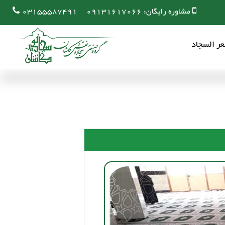
مشاوره رایگان:
09131617066
03155587491
ر السجاد