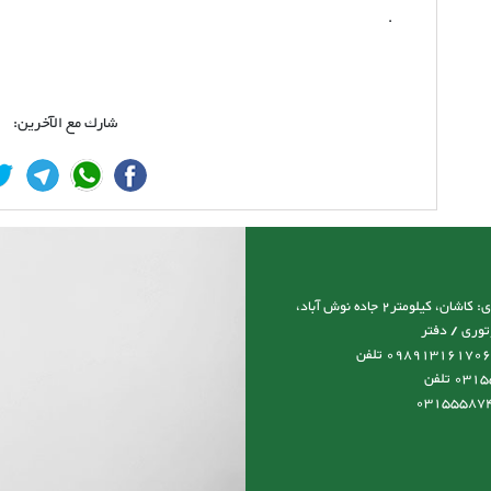
.
شارك مع الآخرين:
آدرس نمایشگاه و کارخانه و دفتر مرکزی: کاشان، کیلومتر2 جاده نوش آباد،
توری / دفتر
مرکزی:09131617066 مدیرعامل:0989131617066 تلفن
کارخانه:03155587492-03155587493 تلفن