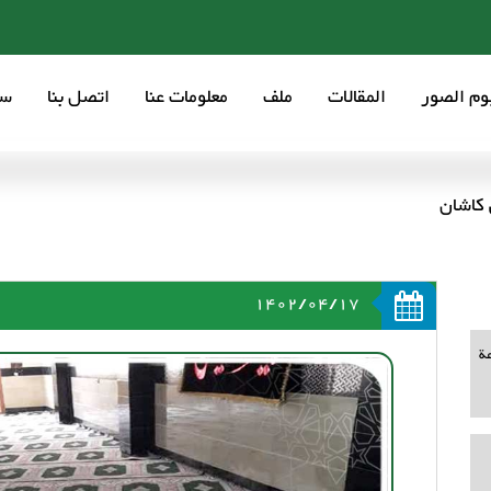
بوم الصور
المقالات
ملف
معلومات عنا
اتصل بنا
سع
 كاشان
1402/04/17
ة