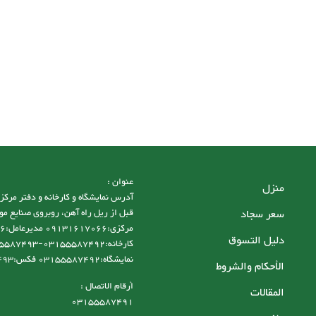
عنوان :
منزل
سعر سجاد
قبل از ریل راه آهن، روبروی صنایع مو
دليل التسوق
نمایشگاه:03155587492 فکس:03155587493
الأحكام والشروط
أرقام الاتصال :
المقالات
03155587491