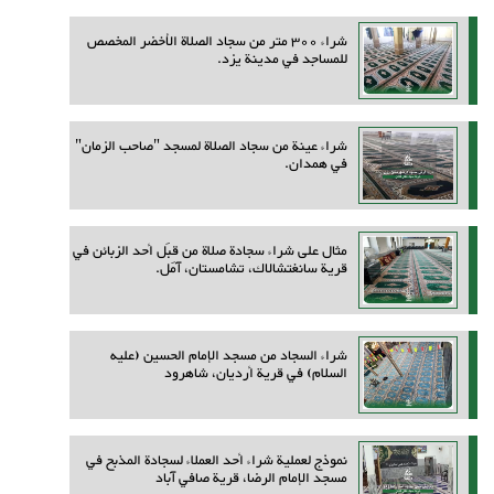
شراء 300 متر من سجاد الصلاة الأخضر المخصص
للمساجد في مدينة يزد.
شراء عينة من سجاد الصلاة لمسجد "صاحب الزمان"
في همدان.
مثال على شراء سجادة صلاة من قِبَل أحد الزبائن في
قرية سانغتشالاك، تشامستان، آمل.
شراء السجاد من مسجد الإمام الحسين (عليه
السلام) في قرية أرديان، شاهرود
نموذج لعملية شراء أحد العملاء لسجادة المذبح في
مسجد الإمام الرضا، قرية صافي آباد