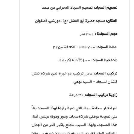
تصميم السجاد:
تصميم السجاد المحرابي من صمد
المكان:
مسجد حضرة أبو الفضل (ع)، دورشي، أصفهان
حجم السجادة :
300 متر
مشط السجاد:
700 مشط - الكثافة 2250
مادة خيط السجاد:
100% خيط أكريليك
تركيب السجاد:
عامل تركيب ذو خبرة لدى شركة نقش
كاشان للسجاد - السيد نوهي
زاوية تركيب السجاد:
30 درجة
تم اختيار سجادة سجاد التي تم شراؤها لهذا المسجد بناءً
على نصيحة موظفي شركة سجاد، ودور وذوق مجلس أمناء
هذا المسجد، ولهذا السبب تتمتع بأكبر قدر من الجمال
والمظهر المتوافق مع لون وهيكل مسجد دورش. . وقد