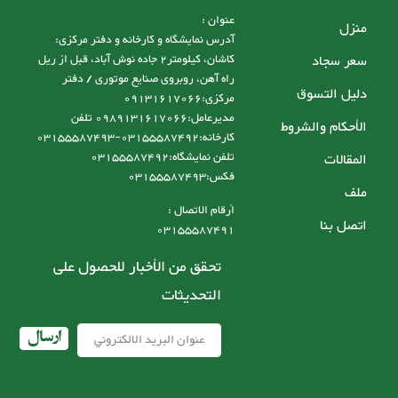
عنوان :
منزل
آدرس نمایشگاه و کارخانه و دفتر مرکزی:
سعر سجاد
کاشان، کیلومتر2 جاده نوش آباد، قبل از ریل
راه آهن، روبروی صنایع موتوری / دفتر
دليل التسوق
مرکزی:09131617066
مدیرعامل:0989131617066 تلفن
الأحكام والشروط
کارخانه:03155587492-03155587493
تلفن نمایشگاه:03155587492
المقالات
فکس:03155587493
ملف
أرقام الاتصال :
اتصل بنا
03155587491
تحقق من الأخبار للحصول على
التحديثات
ارسال