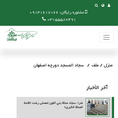
مشاوره رایگان:
09131617066
03155587491
منزل
ملف
سجاد المسجد دورچه اصفهان
آخر الأخبار
شراء سجاد صلاة بني اللون لمصلى رشت (قاعة
الصلاة الكبرى)