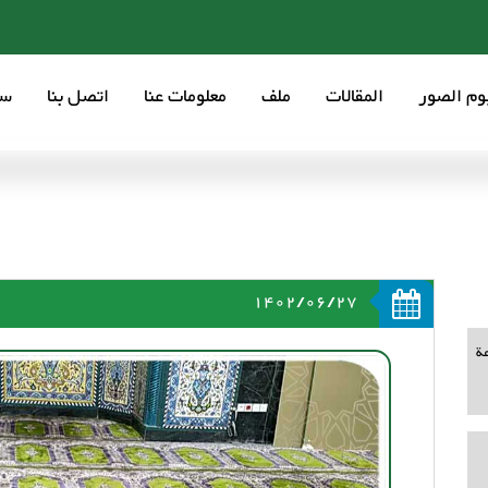
بوم الصور
المقالات
ملف
معلومات عنا
اتصل بنا
سع
1402/06/27
ة