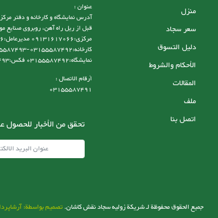
عنوان :
منزل
سعر سجاد
قبل از ریل راه آهن، روبروی صنایع مو
دليل التسوق
نمایشگاه:03155587492 فکس:03155587493
الأحكام والشروط
أرقام الاتصال :
المقالات
03155587491
ملف
اتصل بنا
تحقق من الأخبار للحصول عل
جميع الحقوق محفوظة لـ شریکة زولیه سجاد نقش کاشان.
تصميم بواسطة: آرشاپردا