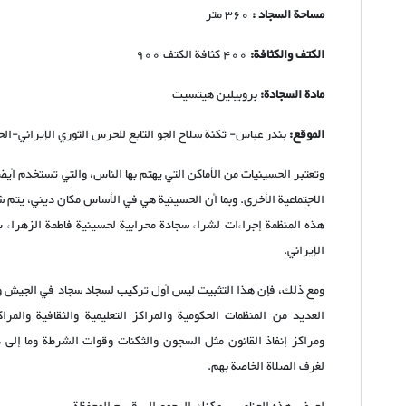
مساحة السجاد :
360 متر
الكتف والكثافة:
400 كثافة الكتف 900
مادة السجادة:
بروبيلين هيتسيت
الموقع:
بندر عباس- ثكنة سلاح الجو التابع للحرس الثوري الإيراني-ال
وتعتبر الحسينيات من الأماكن التي يهتم بها الناس، والتي تستخدم أيضاً 
الاجتماعية الأخرى. وبما أن الحسينية هي في الأساس مكان ديني، يتم شر
هذه المنظمة إجراءات لشراء سجادة محرابية لحسينية فاطمة الزهراء 
الإيراني.
ومع ذلك، فإن هذا التثبيت ليس أول تركيب لسجاد سجاد في الجيش ووك
العديد من المنظمات الحكومية والمراكز التعليمية والثقافية والمر
ومراكز إنفاذ القانون مثل السجون والثكنات وقوات الشرطة وما إل
لغرف الصلاة الخاصة بهم.