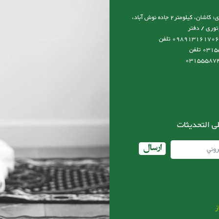
آدرس نمایشگاه و کارخانه و دفتر مرکزی: کاشان، کیلومتر2 جاده نوش آباد،
توری / دفتر
مرکزی:09131617066 مدیرعامل:0989131617066 تلفن
کارخانه:03155587492-03155587493 تلفن
ى التحديثات
ارسال
ز