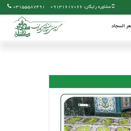
مشاوره رایگان:
09131617066
03155587491
ر السجاد