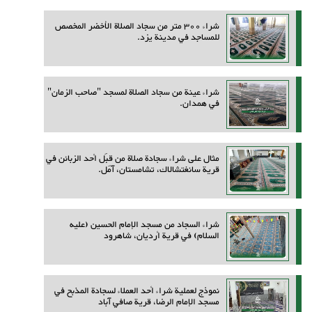
شراء 300 متر من سجاد الصلاة الأخضر المخصص
للمساجد في مدينة يزد.
شراء عينة من سجاد الصلاة لمسجد "صاحب الزمان"
في همدان.
مثال على شراء سجادة صلاة من قِبَل أحد الزبائن في
قرية سانغتشالاك، تشامستان، آمل.
شراء السجاد من مسجد الإمام الحسين (عليه
السلام) في قرية أرديان، شاهرود
نموذج لعملية شراء أحد العملاء لسجادة المذبح في
مسجد الإمام الرضا، قرية صافي آباد