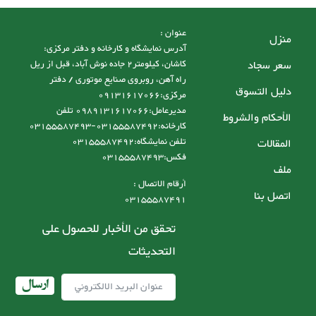
عنوان :
منزل
آدرس نمایشگاه و کارخانه و دفتر مرکزی:
سعر سجاد
کاشان، کیلومتر2 جاده نوش آباد، قبل از ریل
راه آهن، روبروی صنایع موتوری / دفتر
دليل التسوق
مرکزی:09131617066
مدیرعامل:0989131617066 تلفن
الأحكام والشروط
کارخانه:03155587492-03155587493
تلفن نمایشگاه:03155587492
المقالات
فکس:03155587493
ملف
أرقام الاتصال :
اتصل بنا
03155587491
تحقق من الأخبار للحصول على
التحديثات
ارسال