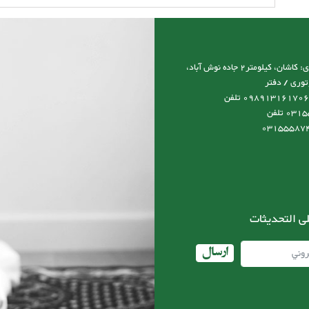
آدرس نمایشگاه و کارخانه و دفتر مرکزی: کاشان، کیلومتر2 جاده نوش آباد،
توری / دفتر
مرکزی:09131617066 مدیرعامل:0989131617066 تلفن
کارخانه:03155587492-03155587493 تلفن
ى التحديثات
ارسال