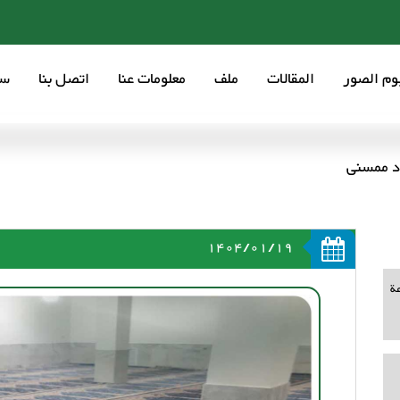
بوم الصور
المقالات
ملف
معلومات عنا
اتصل بنا
سع
اد ممسنی
1404/01/19
ة