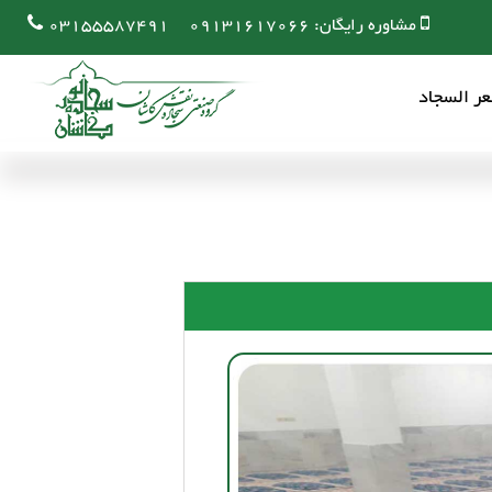
مشاوره رایگان:
09131617066
03155587491
ر السجاد