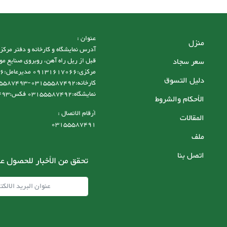
عنوان :
منزل
سعر سجاد
قبل از ریل راه آهن، روبروی صنایع مو
دليل التسوق
نمایشگاه:03155587492 فکس:03155587493
الأحكام والشروط
أرقام الاتصال :
المقالات
03155587491
ملف
اتصل بنا
تحقق من الأخبار للحصول عل