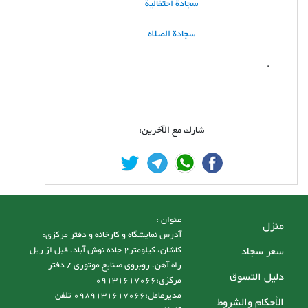
سجادة احتفالية
سجادة الصلاه
.
شارك مع الآخرين:
عنوان :
منزل
آدرس نمایشگاه و کارخانه و دفتر مرکزی:
سعر سجاد
کاشان، کیلومتر2 جاده نوش آباد، قبل از ریل
راه آهن، روبروی صنایع موتوری / دفتر
دليل التسوق
مرکزی:09131617066
مدیرعامل:0989131617066 تلفن
الأحكام والشروط