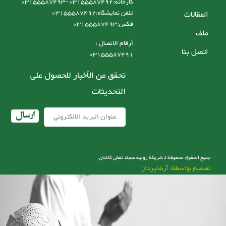
کارخانه:03155587492-03155587493
تلفن نمایشگاه:03155587492
المقالات
فکس:03155587493
ملف
أرقام الاتصال :
اتصل بنا
03155587491
تحقق من الأخبار للحصول على
التحديثات
ارسال
جميع الحقوق محفوظة لـ شریکة زولیه سجاد نقش کاشان.
تصميم بواسطة: آرشاپرداز