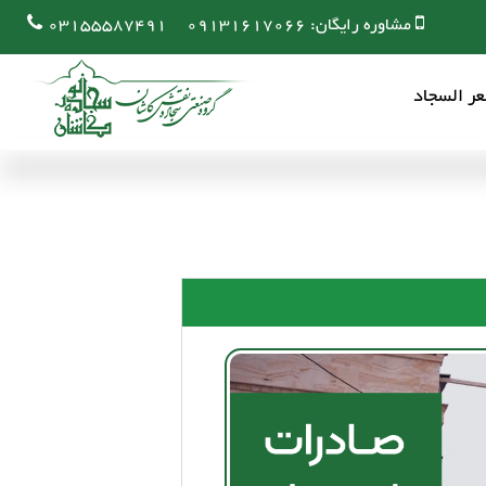
مشاوره رایگان:
09131617066
03155587491
ر السجاد