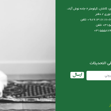
آدرس نمایشگاه و کارخانه و دفتر مرکزی: کاشان، کیلومتر2 جاده نوش آباد،
توری / دفتر
مرکزی:09131617066 مدیرعامل:0989131617066 تلفن
کارخانه:03155587492-03155587493 تلفن
ى التحديثات
ارسال
ز