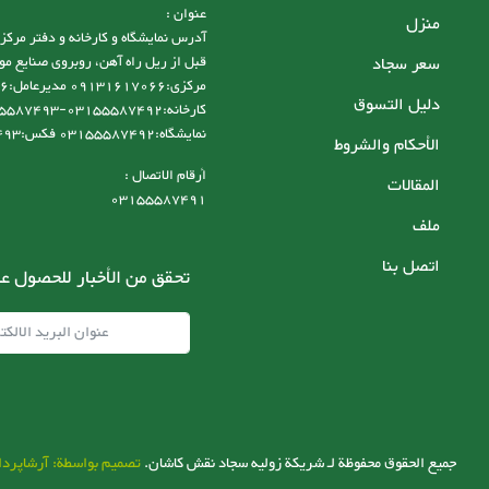
عنوان :
منزل
سعر سجاد
قبل از ریل راه آهن، روبروی صنایع مو
دليل التسوق
نمایشگاه:03155587492 فکس:03155587493
الأحكام والشروط
أرقام الاتصال :
المقالات
03155587491
ملف
اتصل بنا
تحقق من الأخبار للحصول عل
جميع الحقوق محفوظة لـ شریکة زولیه سجاد نقش کاشان.
تصميم بواسطة: آرشاپردا