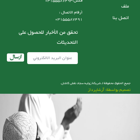
فکس:03155587493
ملف
أرقام الاتصال :
اتصل بنا
03155587491
تحقق من الأخبار للحصول على
التحديثات
ارسال
جميع الحقوق محفوظة لـ شریکة زولیه سجاد نقش کاشان.
تصميم بواسطة: آرشاپرداز