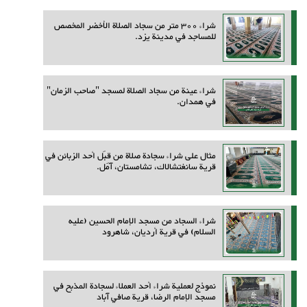
شراء 300 متر من سجاد الصلاة الأخضر المخصص
للمساجد في مدينة يزد.
شراء عينة من سجاد الصلاة لمسجد "صاحب الزمان"
في همدان.
مثال على شراء سجادة صلاة من قِبَل أحد الزبائن في
قرية سانغتشالاك، تشامستان، آمل.
شراء السجاد من مسجد الإمام الحسين (عليه
السلام) في قرية أرديان، شاهرود
نموذج لعملية شراء أحد العملاء لسجادة المذبح في
مسجد الإمام الرضا، قرية صافي آباد