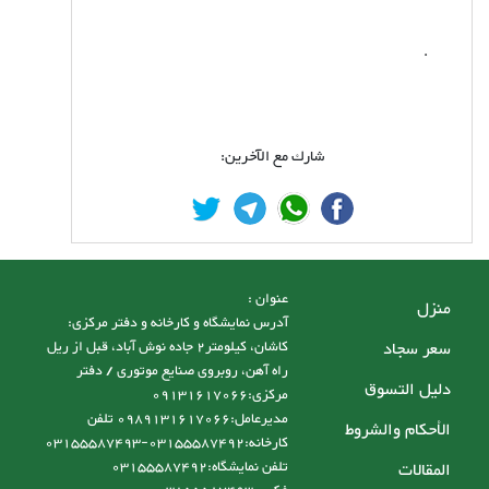
.
شارك مع الآخرين:
عنوان :
منزل
آدرس نمایشگاه و کارخانه و دفتر مرکزی:
سعر سجاد
کاشان، کیلومتر2 جاده نوش آباد، قبل از ریل
راه آهن، روبروی صنایع موتوری / دفتر
دليل التسوق
مرکزی:09131617066
مدیرعامل:0989131617066 تلفن
الأحكام والشروط
کارخانه:03155587492-03155587493
تلفن نمایشگاه:03155587492
المقالات