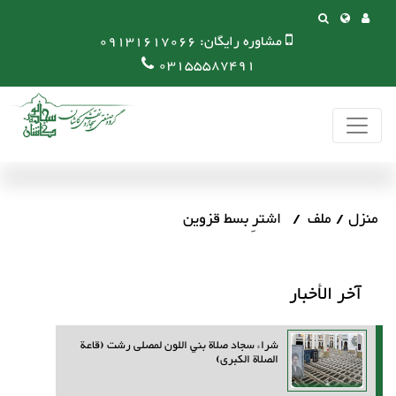
مشاوره رایگان:
09131617066
03155587491
منزل
ملف
اشترِ بسط قزوين
آخر الأخبار
شراء سجاد صلاة بني اللون لمصلى رشت (قاعة
الصلاة الكبرى)