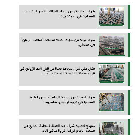
شراء 300 متر من سجاد الصلاة الأخضر المخصص
للمساجد في مدينة يزد.
شراء عينة من سجاد الصلاة لمسجد "صاحب الزمان"
في همدان.
مثال على شراء سجادة صلاة من قِبَل أحد الزبائن في
قرية سانغتشالاك، تشامستان، آمل.
شراء السجاد من مسجد الإمام الحسين (عليه
السلام) في قرية أرديان، شاهرود
نموذج لعملية شراء أحد العملاء لسجادة المذبح في
مسجد الإمام الرضا، قرية صافي آباد