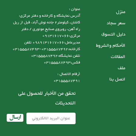
عنوان :
منزل
آدرس نمایشگاه و کارخانه و دفتر مرکزی:
سعر سجاد
کاشان، کیلومتر2 جاده نوش آباد، قبل از ریل
راه آهن، روبروی صنایع موتوری / دفتر
دليل التسوق
مرکزی:09131617066
مدیرعامل:0989131617066 تلفن
الأحكام والشروط
کارخانه:03155587492-03155587493
تلفن نمایشگاه:03155587492
المقالات
فکس:03155587493
ملف
أرقام الاتصال :
اتصل بنا
03155587491
تحقق من الأخبار للحصول على
التحديثات
ارسال