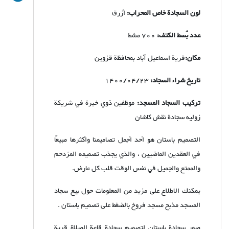
لون السجادة خاص المحراب:
أزرق
عدد بُسط الكتف:
700 مشط
مكان:
قرية اسماعيل آباد بمحافظة قزوين
تاريخ شراء السجاد:
1400/04/23
تركيب السجاد المسجد:
موظفين ذوي خبرة في شریكة
زولیه سجادة نقش كاشان
التصميم باستان هو أحد أجمل تصاميمنا وأكثرها مبيعًا
في العقدين الماضيين ، والذي يجذب تصميمه المزدحم
والممتع والجميل في نفس الوقت قلب كل عارض.
يمكنك الاطلاع على مزيد من المعلومات حول بيع سجاد
المسجد مذبح مسجد فروخ بالضغط على تصمیم باستان .
صور سجادة باستان لتصميم سجادة قاعة الصلاة قرية