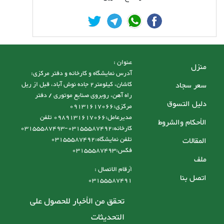
عنوان :
منزل
آدرس نمایشگاه و کارخانه و دفتر مرکزی:
سعر سجاد
کاشان، کیلومتر2 جاده نوش آباد، قبل از ریل
راه آهن، روبروی صنایع موتوری / دفتر
دليل التسوق
مرکزی:09131617066
مدیرعامل:0989131617066 تلفن
الأحكام والشروط
کارخانه:03155587492-03155587493
تلفن نمایشگاه:03155587492
المقالات
فکس:03155587493
ملف
أرقام الاتصال :
اتصل بنا
03155587491
تحقق من الأخبار للحصول على
التحديثات