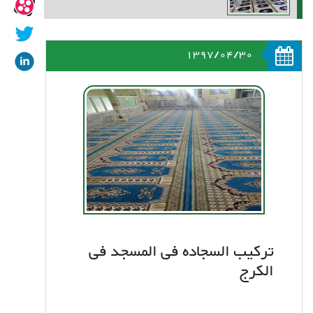
1397/04/30
ترکیب السجاده فی المسجد فی
الکرج