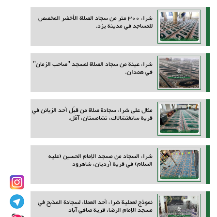
شراء 300 متر من سجاد الصلاة الأخضر المخصص
للمساجد في مدينة يزد.
شراء عينة من سجاد الصلاة لمسجد "صاحب الزمان"
في همدان.
مثال على شراء سجادة صلاة من قِبَل أحد الزبائن في
قرية سانغتشالاك، تشامستان، آمل.
شراء السجاد من مسجد الإمام الحسين (عليه
السلام) في قرية أرديان، شاهرود
نموذج لعملية شراء أحد العملاء لسجادة المذبح في
مسجد الإمام الرضا، قرية صافي آباد