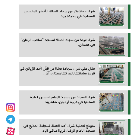
شراء 300 متر من سجاد الصلاة الأخضر المخصص
للمساجد في مدينة يزد.
شراء عينة من سجاد الصلاة لمسجد "صاحب الزمان"
في همدان.
مثال على شراء سجادة صلاة من قِبَل أحد الزبائن في
قرية سانغتشالاك، تشامستان، آمل.
شراء السجاد من مسجد الإمام الحسين (عليه
السلام) في قرية أرديان، شاهرود
نموذج لعملية شراء أحد العملاء لسجادة المذبح في
مسجد الإمام الرضا، قرية صافي آباد