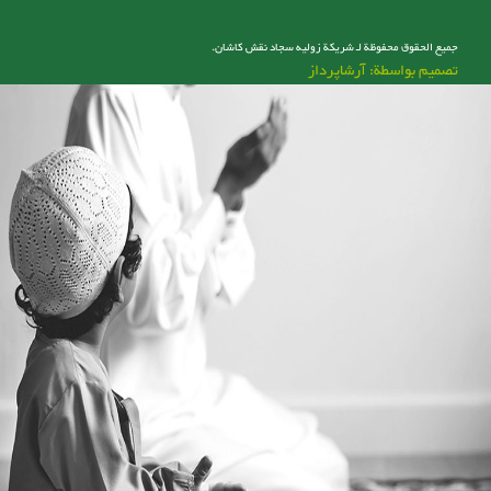
جميع الحقوق محفوظة لـ شریکة زولیه سجاد نقش کاشان.
تصميم بواسطة: آرشاپرداز