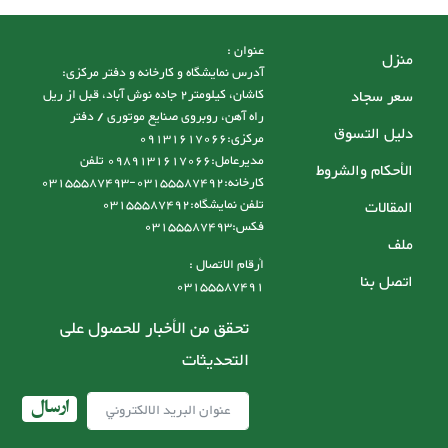
عنوان :
منزل
آدرس نمایشگاه و کارخانه و دفتر مرکزی:
سعر سجاد
کاشان، کیلومتر2 جاده نوش آباد، قبل از ریل
راه آهن، روبروی صنایع موتوری / دفتر
دليل التسوق
مرکزی:09131617066
مدیرعامل:0989131617066 تلفن
الأحكام والشروط
کارخانه:03155587492-03155587493
تلفن نمایشگاه:03155587492
المقالات
فکس:03155587493
ملف
أرقام الاتصال :
اتصل بنا
03155587491
تحقق من الأخبار للحصول على
التحديثات
ارسال