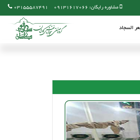
مشاوره رایگان:
09131617066
03155587491
ر السجاد