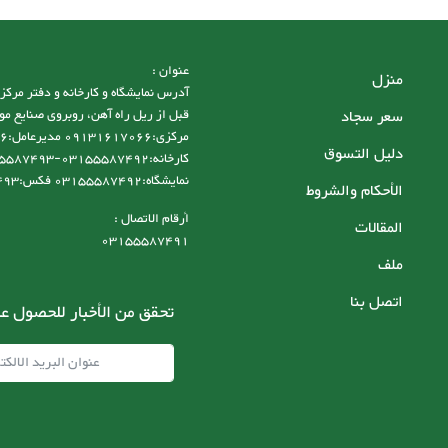
عنوان :
منزل
سعر سجاد
قبل از ریل راه آهن، روبروی صنایع مو
دليل التسوق
نمایشگاه:03155587492 فکس:03155587493
الأحكام والشروط
أرقام الاتصال :
المقالات
03155587491
ملف
اتصل بنا
تحقق من الأخبار للحصول عل