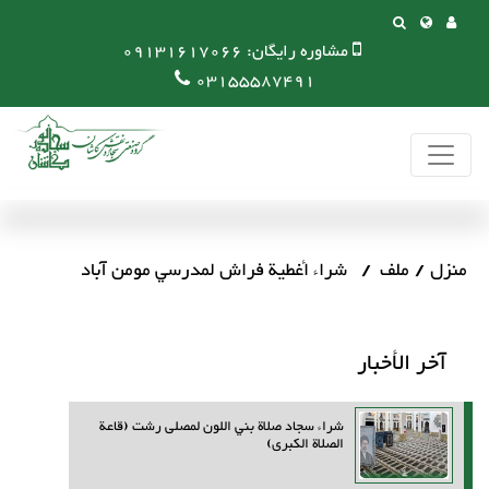
مشاوره رایگان:
09131617066
03155587491
منزل
ملف
شراء أغطية فراش لمدرسي مومن آباد
آخر الأخبار
شراء سجاد صلاة بني اللون لمصلى رشت (قاعة
الصلاة الكبرى)