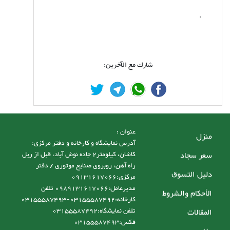
.
شارك مع الآخرين:
عنوان :
منزل
آدرس نمایشگاه و کارخانه و دفتر مرکزی:
سعر سجاد
کاشان، کیلومتر2 جاده نوش آباد، قبل از ریل
راه آهن، روبروی صنایع موتوری / دفتر
دليل التسوق
مرکزی:09131617066
مدیرعامل:0989131617066 تلفن
الأحكام والشروط
کارخانه:03155587492-03155587493
تلفن نمایشگاه:03155587492
المقالات
فکس:03155587493