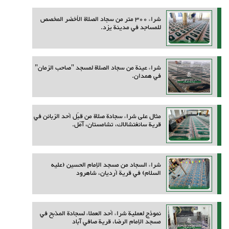
شراء 300 متر من سجاد الصلاة الأخضر المخصص
للمساجد في مدينة يزد.
شراء عينة من سجاد الصلاة لمسجد "صاحب الزمان"
في همدان.
مثال على شراء سجادة صلاة من قِبَل أحد الزبائن في
قرية سانغتشالاك، تشامستان، آمل.
شراء السجاد من مسجد الإمام الحسين (عليه
السلام) في قرية أرديان، شاهرود
نموذج لعملية شراء أحد العملاء لسجادة المذبح في
مسجد الإمام الرضا، قرية صافي آباد