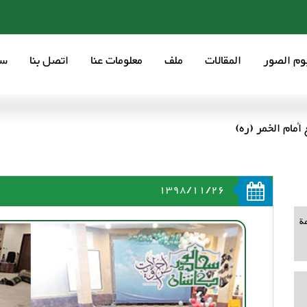
بوم الصور
المقالات
ملف
معلومات عنا
اتصل بنا
سع
مام الخمر (ره)
1398/11/26
ة