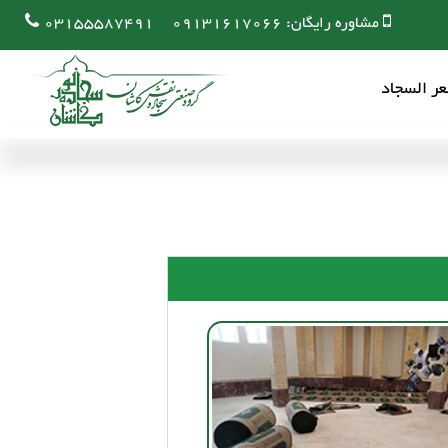
مشاوره رایگان:
09131617066
03155587491
ر السجاد