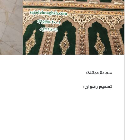
سجادة مماثلة:
تصمیم رضوان: