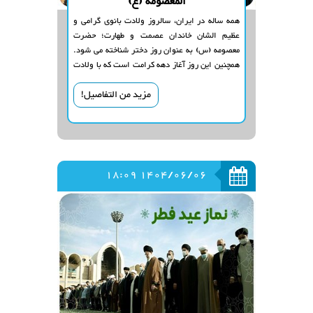
المعصومة (ع)
همه ساله در ایران، سالروز ولادت بانوی گرامی و
عظیم الشان خاندان عصمت و طهارت؛ حضرت
معصومه (س) به عنوان روز دختر شناخته می شود.
همچنین این روز آغاز دهه کرامت است که با ولادت
حضرت معصومه آغاز، و با ولادت ثامن الائمه علی بن
مزيد من التفاصيل!
موسی الرضا (ع) پایان می یابد.
1404/06/06 18:09