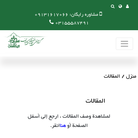
مشاوره رایگان:
09131617066
03155587491
منزل
المقالات
المقالات
لمشاهدة وصف المقالات ، ارجع إلى أسفل
الصفحة أو
هنا
انقر.