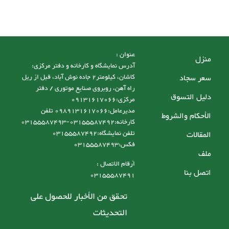
عنوان :
منزل
آدرس نمایشگاه و کارخانه و دفتر مرکزی:
سعر سجاد
کاشان، کیلومتر2 جاده نوش آباد، قبل از ریل
راه آهن، روبروی صنایع موتوری / دفتر
دليل التسوق
مرکزی:09131617066
مدیرعامل:0989131617066 تلفن
الأحكام والشروط
کارخانه:03155587492-03155587493
تلفن نمایشگاه:03155587492
المقالات
فکس:03155587493
ملف
أرقام الاتصال :
اتصل بنا
03155587491
تحقق من الأخبار للحصول على
التحديثات