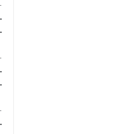
-
•
•
-
•
•
-
•