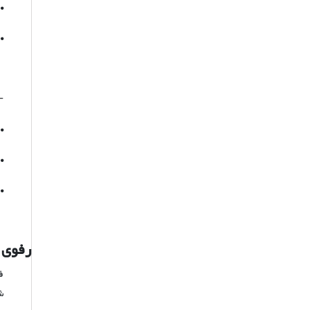
•
•
-
•
•
•
رفوی 
ف
ش