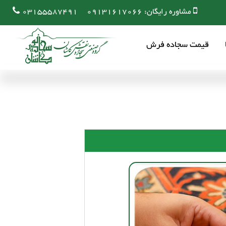
مشاوره رایگان:
09131617066
03155587491
قیمت سجاده فرش