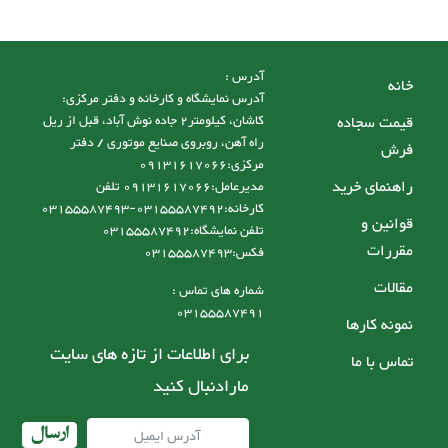
آدرس :
خانه
آدرس نمایشگاه و کارخانه و دفتر مرکزی:
قیمت سجاده
کاشان، کیلومتر2 جاده نوش آباد، قبل از ریل
راه آهن، روبروی صنایع موتوری / دفتر
فرش
مرکزی:09131617066
راهنمای خرید
مدیرعامل:09131617066 تلفن
کارخانه:03155587492-03155587493
قوانین و
تلفن نمایشگاه:03155587492
مقررات
فکس:03155587493
مقالات
شماره های تماس :
03155587491
نمونه کارها
برای اطلاعات از تازه های سایت
تماس با ما
مارادنبال کنید
ارسال