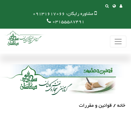
مشاوره رایگان:
09131617066
03155587491
خانه
قوانین و مقررات