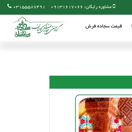
مشاوره رایگان:
09131617066
03155587491
قیمت سجاده فرش