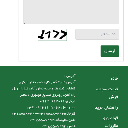
ارسال
آدرس :
خانه
آدرس نمایشگاه و کارخانه و دفتر مرکزی:
قیمت سجاده
کاشان، کیلومتر2 جاده نوش آباد، قبل از ریل
راه آهن، روبروی صنایع موتوری / دفتر
فرش
مرکزی:09131617066
راهنمای خرید
مدیرعامل:09131617066 تلفن
کارخانه:03155587492-03155587493
قوانین و
تلفن نمایشگاه:03155587492
مقررات
فکس:03155587493