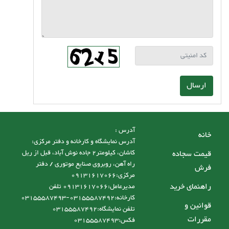
ارسال
آدرس :
خانه
آدرس نمایشگاه و کارخانه و دفتر مرکزی:
قیمت سجاده
کاشان، کیلومتر2 جاده نوش آباد، قبل از ریل
راه آهن، روبروی صنایع موتوری / دفتر
فرش
مرکزی:09131617066
راهنمای خرید
مدیرعامل:09131617066 تلفن
کارخانه:03155587492-03155587493
قوانین و
تلفن نمایشگاه:03155587492
مقررات
فکس:03155587493