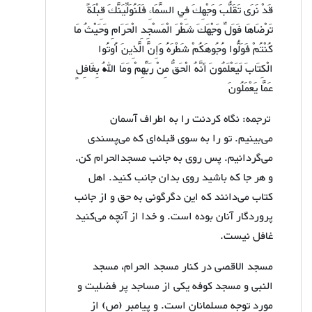
قَدْ نَرَى تَقَلُّبَ وَجْهِكَ فِي السَّمَاءِ فَلَنُوَلِّيَنَّكَ قِبْلَةً
تَرْضَاهَا فَوَلِّ وَجْهَكَ شَطْرَ الْمَسْجِدِ الْحَرَامِ وَحَيْثُ مَا
كُنْتُمْ فَوَلُّوا وُجُوهَكُمْ شَطْرَهُ وَإِنَّ الَّذِينَ أُوتُوا
الْكِتَابَ لَيَعْلَمُونَ أَنَّهُ الْحَقُّ مِنْ رَبِّهِمْ وَمَا اللهُ بِغَافِلٍ
عَمَّا يَعْمَلُونَ
ترجمه: نگاه کردنت را به اطراف آسمان
می‌بینیم. تو را به سوی قبله‌ای که می‌پسندی
می‌گردانیم. پس روی به جانب مسجدالحرام کن.
و هر جا که باشید روی بدان جانب کنید. اهل
کتاب می‌دانند که این دگرگونی به حق و از جانب
پروردگار آنان بوده است. و خدا از آنچه می‌کنید
غافل نیست.
مسجد الاقصی در کنار مسجد الحرام، مسجد
النبی و مسجد کوفه یکی از مساجد پر فضلیت و
مورد توجه مسلمانان است. و پیامبر (ص) از