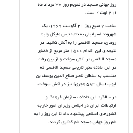
روز جهانی مسجد در تقویم روز 30 مرداد ماه
(21 اوت ) است.
ساعت 7 صبح روز 21 آگوست 1969، یک
شهروند اسرائیلی به نام دنیس مایکل ولیم
روهان، مسجد الاقصی را به آتش کشید. در
نتیجه ی این اقدام 1500 متر مربع از فضای
مسجد الاقصی در آتش سوخت و از بین رفت.
در این حادثه منبر تاریخی مسجد الاقصی که
منتسب به سلطان ناصر صلاح الدین یوسف بن
ایوب (سال 583 هجری) نیز در آتش سوخت.
در سالگرد این حادثه ، سازمان فرهنگ و
ارتباطات ایران در اجلاس وزیران امور خارجه
کشورهای اسلامی پیشنهاد داد تا این روز را به
نام روز جهانی مسجد نام گذاری کردند.