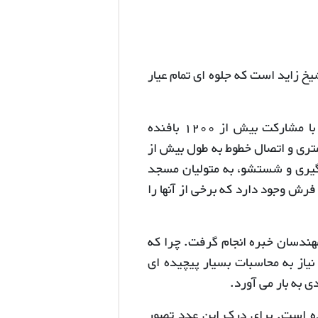
زاید است که جلوه ای تمام عیار
عملیات تولید و ساخت فرش دستبافت مسجد شیخ زاید امارات با مشارکت بیش از 1200 بافنده
 86 به پایان رسید. با نصب 9 قطعه فرش 6 هزار متری و اتصال خطوط به طول بیش از
روگیری و شستشو، به متولیان مسجد
رش وجود دارد که برخی از آنها را
هندسان خبره انجام گرفت. چرا که
ی می گرفت و نیاز به محاسبات بسیار پیچیده ای
 به بار می آورد.
3000 ساعت کار انجام شده است. برای درک این عدد تصور