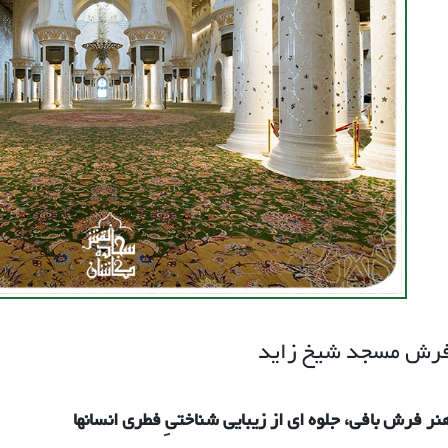
رش مسجد شیخ زاید
نر فرش بافی، جلوه ای از زیبایی شناختیِ فطری انسانها