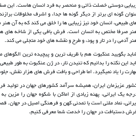
یبایی دوستی خصلت ذاتی و منحصر به فرد انسان هاست. این صفت
نوان گونه ای برتر از دیگر گونه ها جدا، و اشرف مخلوقات برازند
ای طبیعی، انسان خود نیز زیبایی ها را خلق می کند که به آن هنر 
نر صرفا مختص به انسان است. فرش بافی یکی از شاخه های ه
نر آدمی را در تار و پود، و طرح و نقشه های خود متجلی می کند.
اید بگویید عنکبوت هم با ظریف ترین و پیچیده ترین الگوهای ممکن
اید این نکته را بدانیم که تنیدن تار، در ژن عنکبوت به طور طبی
هارت را یاد نمیگیرد. اما طراحی و بافت فرش های هزار نقش، جلو
شور عزیزمان ایران، همیشه سرآمد کشورهای جهان در تولید ف
رجه یک ایرانی، پهنه زیادی از اماکن با شکوه جهان را مزین به
یرانی، نماد ملتی است با تمدنی کهن و فرهنگی اصیل در جهان. قصد
رش دستبافت در جهان را خدمت شما معرفی کنیم.