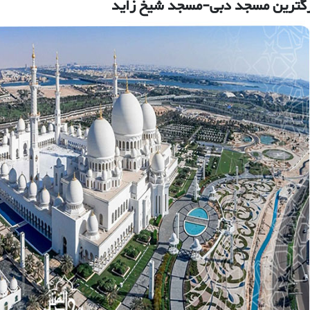
رین مسجد دبی-مسجد شیخ زاید