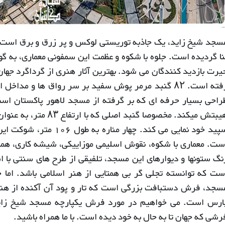
سجد شیخ زاید، یک جاذبه توریستی لوکس و پر زرق و برق است ک
نا گردیده است. جلوه با شکوه و عظمت این سمفونی معماری، به گ
یرت بازدید کنندگان می شود. بهترین آثار هنری از گرداگرد جها
رفته است. ۸۲ گنبد مرمر پوش سفید بر سر رواق ها و مدا
راحی بسیار حرفه ای که بر گرفته از مسجد لاهور پاکستان است
هیبتش میکند. مخصوصا گنبد ا
سپید خود نمایی می کند. چهار
ست. معماری با شکوه، نقوش اسلیمی موزاییکی، شیشه کاری، هما
نگ ستونها و دیوارهای این مسجد، تلفیقی از طرح های سنتی با ا
ست که توانسته تجلی گر بی همتایی از هنر اسلامی باشد. اما 
سجد، فرش دستبافت بزرگی است که تار و پود آن آکنده از هن
ارس است. می خواهیم در مورد فرش یکپارچه مسجد شیخ زاید
رشی که جهان تا به حال به خود دیده است. با ما همراه باشید.