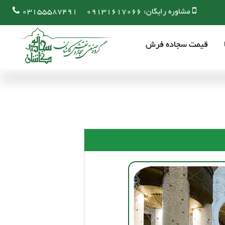
مشاوره رایگان:
09131617066
03155587491
قیمت سجاده فرش