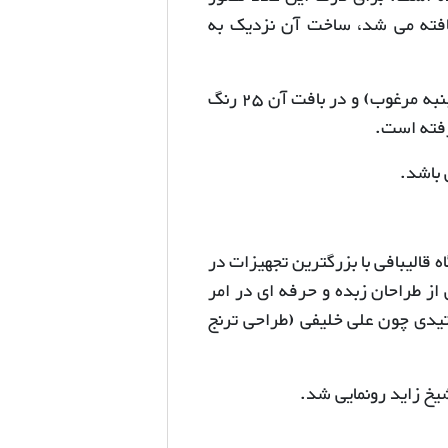
افته می شد، ساخت آن نزدیک به
- الیاف به کار رفته در ساخت فرش بیش از 38 تن بوده (پشم و پنبه مرغوب) و در بافت آن 25 رنگ
 باشد.
قالیبافی با بزرگترین تجهیزات در
شتند. گروهی از طراحان زبده و حرفه ای در امر
تیدی چون علی خلیفی (طراحی ترنج