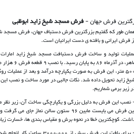
گترین فرش جهان -
فرش مسجد شیخ زاید ابوظبی
مان طور که گفتیم بزرگترین فرش دستباف جهان، فرش مسجد شیخ 
ز فرش ایرانی و بافته ی دست ایرانیان است.
ماهر، در آذرماه
500 متر، این فرش به صورت یکپارچه درآمد و بعد از عملیات 
یخ زاید تحویل داده شد. نکات جالبی در مورد ساخت و نصب این ف
ر زیر برمی شماریم.
 نصب این فرش به دلیل بزرگی و یکپارچگی ساخت آن، زیر نظر م
این فرش می بایست مابین 96 ستون سالن نماز جا
اشت. کوچکترین خطا در نحوه برش و مقیاس بندی ها، خسارت زیادی
- برای بافت این فرش بیش از ،000