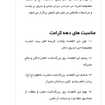
معصومه (ص)؛ در سراسر ایران جشن و سرور بر پاست
و مراسمات مختلفی در جای جای کشور برگزار می شود.
مناسبت های دهه کرامت
1- اول ذی القعده: ولادت کریمه اهل بیت حضرت
معصومه (س) و روز دختر
2- پنجم ذی القعده: روز بزرگداشت امام زادگان و بقاع
متبرکه
3- ششم ذی القعده: بزرگداشت حضرت شاهچراغ (ع)،
برادر امام رضا و نگین درخشان شیراز
4- نهم ذی القعده: روز بزرگداشت حجاب و عفاف؛ از
مصادیق حفظ عزت و صیانت از نفس