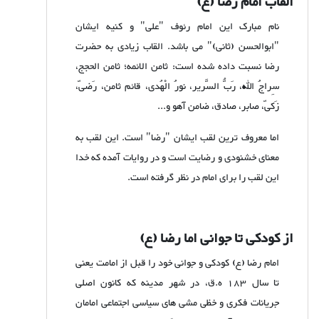
القاب امام رضا (ع)
نام مبارک این امام رئوف "علی" و کنیه ایشان
"ابوالحسن (ثانی)" می باشد. القاب زیادی به حضرت
رضا نسبت داده شده است: ثامن الائمه؛ ثامن الحجج،
سِراجُ الله، رَبُّ السَّریر، نورُ الْهُدی، قائم ثامن، رَضیّ،
زَکیّ، صابر، صادق، ضامن آهو و...
اما معروف ترین لقب ایشان "رضا" است. این لقب به
معنای خشنودی و رضایت است و در روایات آمده که خدا
این لقب را برای امام در نظر گرفته است.
از کودکی تا جوانی اما رضا (ع)
امام رضا (ع) کودکی و جوانی خود را قبل از امامت یعنی
تا سال 183 ه.ق، در شهر مدینه که کانون اصلی
جریانات فکری و خظی مشی های سیاسی اجتماعی امامان