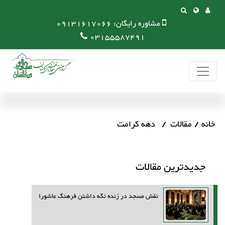
مشاوره رایگان:
09131617066
03155587491
خانه
مقالات
دهه کرامت
جدیدترین مقالات
نقش مسجد در زنده نگه داشتن فرهنگ عاشورا