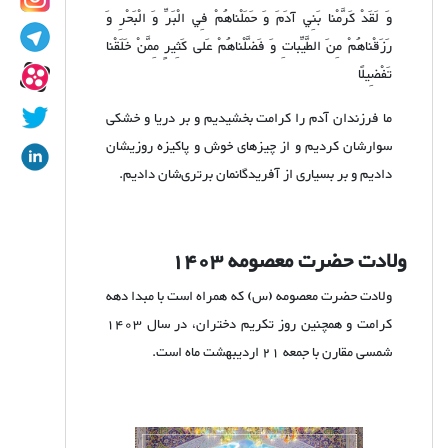
وَ لَقَدْ كَرَّمْنا بَنِي آدَمَ وَ حَمَلْناهُمْ فِي الْبَرِّ وَ الْبَحْرِ وَ
رَزَقْناهُمْ مِنَ الطَّيِّباتِ وَ فَضَّلْناهُمْ عَلى كَثِيرٍ مِمَّنْ خَلَقْنا
تَفْضِيلًا
ما فرزندان آدم را كرامت بخشيديم و بر دريا و خشكى
سوارشان كرديم و از چيزهاى خوش و پاكيزه روزيشان
داديم و بر بسيارى از آفريدگانمان برتری‌شان دادیم.
ولادت حضرت معصومه
1403
ولادت حضرت معصومه (س) که همراه است با مبدا دهه
کرامت و همچنین روز تکریم دختران، در سال 1403
شمسی مقارن با جمعه 21 اردیبهشت ماه است.