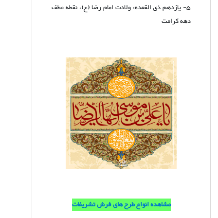
5- یازدهم ذی القعده: ولادت امام رضا (ع)، نقطه عطف
دهه کرامت
مشاهده انواع طرح های فرش تشریفات