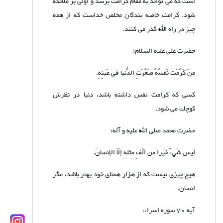
است که می تواند به مقام کرامت برسد و اولی بر ملائکه
شود. کرامت خاصه بندگان مخلص خداست که از همه
چیز در راه الله گذر می کنند.
حضرت على عليه السلام:
منَ كَرُمَت نَفسُهُ صَغُرَتِ الدُّنيا في عَينِهِ.
كسى كه كرامت نفس داشته باشد، دنيا در نظرش
كوچك مى شود.
حضرت محمد صلى الله عليه و آله:
لَيس شَيءٌ خَيرا مِن ألْفٍ مِثلِهِ إلّا الإنسانَ.
هيچ چيزى نيست كه از هزار همتاى خود بهتر باشد، مگر
انسان.
آیه 70 سوره اسراء: