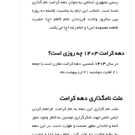
رسمی جمهوری اسلامی به عنوان دهه کرامت نام گذاری
شده است. انتخاب این ایام به مناسبت فاصله ده روزه
بین سالروز ولادت فرزندان امام کاظم (ع)؛ حضرت
فاطمه معصومه (س) و امام رضا (ع) می باشد.
دهه کرامت
1403
چه روزی است؟
در سال
1403
شمسی، دهه کرامت مقارن است با جمعه
21 لغایت دوشنبه 31 اردیبهشت ماه.
علت نامگذاری دهه کرامت
علت نام گذاری این دهه به نام کرامت، فراهم کردن
ایامی خاص جهت شکرگزاری مومنین به خاطر وجود منور
ائمه و خاندان مطهر عصمت و طهارت است. در این دهه
به بهانه ولادت دو اختر گیتی امام رضا (ع) و حضرت