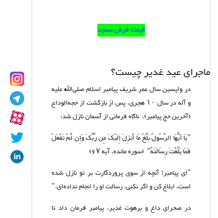
قیمت فرش مسجد
ماجرای عید غدیر چیست؟
در واپسین سال عمر شریف پیامبر اسلام صلی‌الله علیه
و آله در سال
۱۰
هجری، پس از بازگشت از حجه‌الوداع
(آخرین حج پیامبر)، ناگاه فرمانی از آسمان نازل شد:
"یَا أَیُّهَا الرَّسُولُ بَلِّغْ مَا أُنزِلَ إِلَیْکَ مِن رَّبِّکَ وَإِن لَّمْ تَفْعَلْ
فَمَا بَلَّغْتَ رِسَالَتَهُ" (سوره مائده، آیه
۶۷)
"ای پیامبر! آنچه از سوی پروردگارت بر تو نازل شده
است، ابلاغ کن و اگر نکنی، رسالت او را انجام نداده‌ای."
در صحرای داغ و برهوت غدیر، پیامبر فرمان داد تا