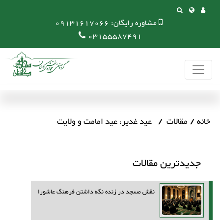
مشاوره رایگان:
09131617066
03155587491
خانه
مقالات
عید غدیر، عید امامت و ولایت
جدیدترین مقالات
نقش مسجد در زنده نگه داشتن فرهنگ عاشورا