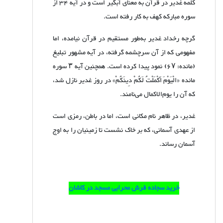
کلمه غدیر در قرآن به معنای آبگیر است و در آیه 34 از
سوره مبارکه کهف به کار رفته است.
گرچه رخداد غدیر به‌طور مستقیم در قرآن نیامده، اما
مفهومی که از آن سرچشمه گرفته، در آیه‌ مشهور تبلیغ
(مائده:
۶۷)
نمود پیدا کرده است. همچنین آیه
۳
سوره
مائده «الْيَوْمَ أَكْمَلْتُ لَكُمْ دِينَكُمْ» در روز غدیر نازل شد،
که آن را یوم‌الاکمال می‌نامند.
غدیر، در ظاهر نام مکانی است، اما در باطن، رمزی است
از عهدی آسمانی، که بر خاک نشست تا زمینیان را به اوج
آسمان رساند.
خرید سجاده فرش محرابی مسجد در کاشان