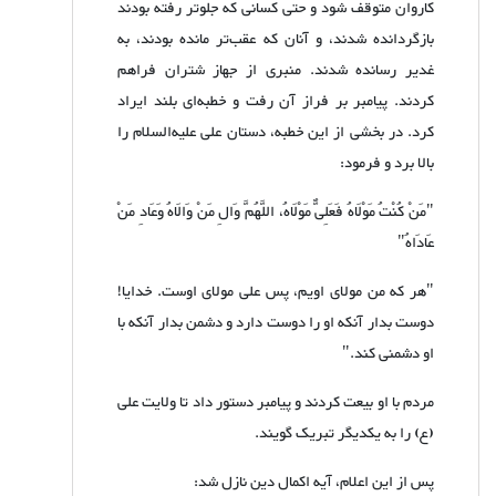
کاروان متوقف شود و حتی کسانی که جلوتر رفته بودند
بازگردانده شدند، و آنان که عقب‌تر مانده بودند، به
غدیر رسانده شدند. منبری از جهاز شتران فراهم
کردند. پیامبر بر فراز آن رفت و خطبه‌ای بلند ایراد
کرد. در بخشی از این خطبه، دستان علی علیه‌السلام را
بالا برد و فرمود:
"مَنْ کُنْتُ مَوْلَاهُ فَعَلِیٌّ مَوْلَاهُ، اللَّهُمَّ وَالِ مَنْ وَالَاهُ وَعَادِ مَنْ
عَادَاهُ"
"هر که من مولای اویم، پس علی مولای اوست. خدایا!
دوست بدار آنکه او را دوست دارد و دشمن بدار آنکه با
او دشمنی کند."
مردم با او بیعت کردند و پیامبر دستور داد تا ولایت علی
(ع) را به یکدیگر تبریک گویند.
پس از این اعلام، آیه اکمال دین نازل شد: