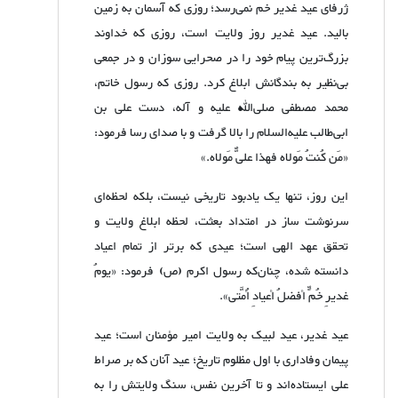
ژرفای عید غدیر خم نمی‌رسد؛ روزی که آسمان به زمین
بالید. عید غدیر روز ولایت است، روزی که خداوند
بزرگ‌ترین پیام خود را در صحرایی سوزان و در جمعی
بی‌نظیر به بندگانش ابلاغ کرد. روزی که رسول خاتم،
محمد مصطفی صلی‌الله علیه و آله، دست علی بن
ابی‌طالب علیه‌السلام را بالا گرفت و با صدای رسا فرمود:
«مَن کُنتُ مَولاه فهذا علیٌّ مَولاه.»
این روز، تنها یک یادبود تاریخی نیست، بلکه لحظه‌ای
سرنوشت ساز در امتداد بعثت، لحظه ابلاغ ولایت و
تحقق عهد الهی است؛ عیدی که برتر از تمام اعیاد
دانسته شده، چنان‌که رسول اکرم (ص) فرمود: «یومُ
غدیرِ خُمٍّ أفضلُ أعیادِ أُمَّتی».
عید غدیر، عید لبیک به ولایت امیر مؤمنان است؛ عید
پیمان وفاداری با اول مظلوم تاریخ؛ عید آنان که بر صراط
علی ایستاده‌اند و تا آخرین نفس، سنگ ولایتش را به