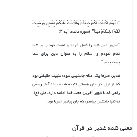
"الْیَوْمَ أَکْمَلْتُ لَکُمْ دِینَکُمْ وَأَتْمَمْتُ عَلَیْکُمْ نِعْمَتِی وَرَضِیتُ
لَکُمُ الإِسْلاَمَ دِیناً" (سوره مائده، آیه
۳)
"امروز دین شما را کامل کردم و نعمت خود را بر شما
تمام نمودم و اسلام را به عنوان دین برای شما
پسندیدم."
غدیر، صرفا یک اعلام جانشینی نبود؛ تثبیت حقیقتی بود
که از ازل در جان هستی تنیده شده بود؛ آغاز رسمی
راهی که تا ظهور آخرین حجت خدا ادامه دارد. علی (ع)،
نه تنها جانشین پیامبر، که جان پیامبر (ص) بود.
معنی کلمه غدیر در قرآن