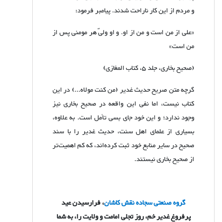
و مردم از این کار ناراحت شدند. پیامبر فرمود:
«علی از من است و من از او. و او ولیّ هر مومنی پس از
من است»
(صحیح بخاری، جلد
۵
، کتاب المغازی)
گرچه متن صریح حدیث غدیر (من کنت مولاه...) در این
کتاب نیست، اما نفی این واقعه در صحیح بخاری نیز
وجود ندارد؛ و این خود جای بسی تأمل است. به علاوه،
بسیاری از علمای اهل سنت، حدیث غدیر را با سند
صحیح در سایر منابع خود ثبت کرده‌اند، که کم اهمیت‌تر
از صحیح بخاری نیستند.
گروه صنعتی سجاده نقش کاشان
، فرارسیدن عید
پرفروغ غدیر خم، روز تجلی امامت و ولایت را، به شما