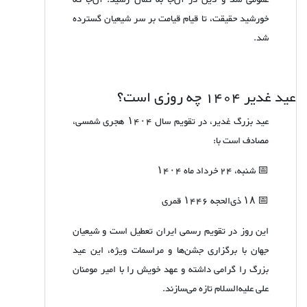
عمومی شد و دین در آن‌جا به کمال رسید. آن‌جا که
خورشید حقیقت، تا قیام قیامت بر سر شیعیان گسترده
شد.
عید غدیر 1404 چه روزی است؟
عید بزرگ غدیر، در تقویم سال
۱۴۰۴
هجری شمسی،
مصادف است با:
📅 شنبه،
24
خرداد ماه
۱۴۰۴
📅
۱۸
ذی‌الحجه
۱۴۴۶
قمری
این روز در تقویم رسمی ایران تعطیل است و شیعیان
جهان با برگزاری جشن‌ها و مراسمات ویژه، این عید
بزرگ را گرامی داشته و عهد خویش را با امیر مومنان
علی علیه‌السلام تازه می‌سازند.