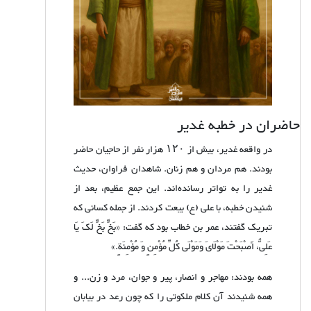
حاضران در خطبه غدیر
در واقعه غدیر، بیش از
۱۲۰
هزار نفر از حاجیان حاضر
بودند. هم مردان و هم زنان. شاهدان فراوان، حدیث
غدیر را به تواتر رسانده‌اند. این جمع عظیم، بعد از
شنیدن خطبه، با علی (ع) بیعت کردند. از جمله کسانی که
تبریک گفتند، عمر بن خطاب بود که گفت: «بَخٍّ بَخٍّ لَکَ یَا
عَلِیُّ، أَصْبَحْتَ مَوْلَایَ وَمَوْلَی کُلِّ مُؤْمِنٍ وَ مُؤْمِنَةٍ.»
همه بودند: مهاجر و انصار، پیر و جوان، مرد و زن... و
همه شنیدند آن کلام ملکوتی را که چون رعد در بیابان