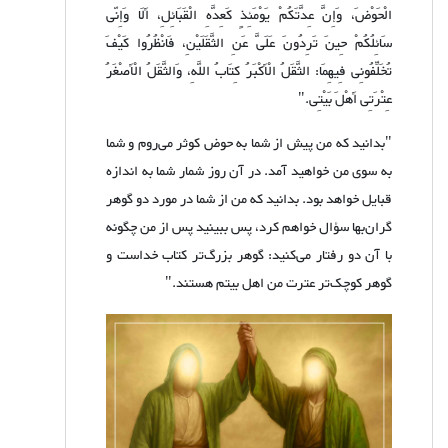
الْحَوْضَ، وَإِنَّ عِدَّتَکُمْ یَوْمَئِذٍ کَعِدَّهِ الْقَبَائِلِ، أَلَا وَإِنّی
سَائِلُکُمْ حِینَ تَرِدُونَ عَلَیَّ عَنِ الثَّقَلَیْنِ، فَانْظُرُوا کَیْفَ
تُخَلِّفُونِی فِیهِمَا: الثَّقَلُ الْأَکْبَرُ کِتَابُ اللَّهِ، وَالثَّقَلُ الْأَصْغَرُ
عِتْرَتِی أَهْلَ بَیْتِی."
"بدانید که من پیش از شما به حوض کوثر می‌روم و شما
به سوی من خواهید آمد. در آن روز شمار شما به اندازه
قبایل خواهد بود. بدانید که من از شما در مورد دو گوهر
گران‌بها سؤال خواهم کرد، پس ببینید پس از من چگونه
با آن دو رفتار می‌کنید: گوهر بزرگ‌تر کتاب خداست و
گوهر کوچک‌تر عترت من اهل بیتم هستند."