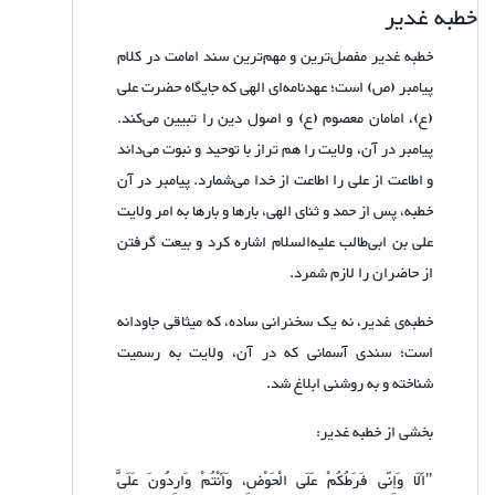
خطبه غدیر
خطبه غدیر مفصل‌ترین و مهم‌ترین سند امامت در کلام
پیامبر (ص) است؛ عهدنامه‌ای الهی که جایگاه حضرت علی
(ع)، امامان معصوم (ع) و اصول دین را تبیین می‌کند.
پیامبر در آن، ولایت را هم تراز با توحید و نبوت می‌داند
و اطاعت از علی را اطاعت از خدا می‌شمارد. پیامبر در آن
خطبه، پس از حمد و ثنای الهی، بارها و بارها به امر ولایت
علی بن ابی‌طالب علیه‌السلام اشاره کرد و بیعت گرفتن
از حاضران را لازم شمرد.
خطبه‌ی غدیر، نه یک سخنرانی ساده، که میثاقی جاودانه
است؛ سندی آسمانی که در آن، ولایت به رسمیت
شناخته و به روشنی ابلاغ شد.
بخشی از خطبه غدیر:
"أَلَا وَإِنّی فَرَطُکُمْ عَلَی الْحَوْضِ، وَأَنْتُمْ وَارِدُونَ عَلَیَّ