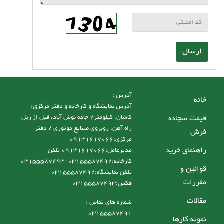
ارسال
آدرس :
خانه
آدرس نمایشگاه و کارخانه و دفتر مرکزی:
قیمت سجاده
کاشان، کیلومتر2 جاده نوش آباد، قبل از ریل
راه آهن، روبروی صنایع موتوری / دفتر
فرش
مرکزی:09131617066
راهنمای خرید
مدیرعامل:09131617066 تلفن
کارخانه:03155587492-03155587493
قوانین و
تلفن نمایشگاه:03155587492
مقررات
فکس:03155587493
مقالات
شماره های تماس :
03155587491
نمونه کارها