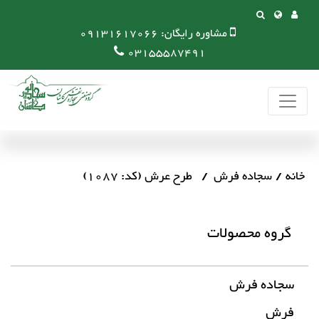
مشاوره رایگان:
09131617066
03155587491
خانه
سجاده فرش
طرح عرش (کد: 1087)
گروه محصولات
سجاده فرش
فرش