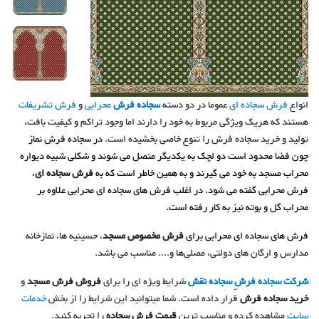
انواع
فرش سجاده ای
عموما در دو دسته
سجاده فرش
محرابی
و
فرش تشریفات
هستند
که هریک ویژگی مربوط به خود را دارند اما وجود تراکم و کیفیت بافت،
تولید و خرید سجاده فرش را تنوع خاصی بخشیده است.
در سجاده فرش نماز
چون فضا محدود است دو لچک به یکدیگر متصل می شوند و شکلی شبیه دیواره
محراب مسجد به خود می گیرند و به همین خاطر است که به
فرش سجاده ای
،
فرش محرابی
گفته می شود. در اغلب فرش های سجاده ای محرابی علاوه بر
محراب گل و بوته نیز به کار رفته است.
فرش های سجاده ای محرابی برای
فرش مخصوص مسجد
، حسینیه ها، نمازخانه
مدارس و ارگان های دولتی، مصلی‌ها و.... مناسب می باشد.
شرکت سجاده فرشِ سجاده نقش
شرایط ویژه ای را برای
فروش فرش مسجد
و
خرید سجاده فرش
قرار داده است. شما میتوانید این شرایط را از بخش
خدمات
سایت
مشاهده کرده و مناسب ترین
قیمت فرش سجاده
را تجربه کنید.