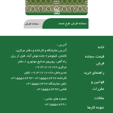
سجاده فرش طرح صمد
سجاده فرش
آدرس :
خانه
آدرس نمایشگاه و کارخانه و دفتر مرکزی:
قیمت سجاده
کاشان، کیلومتر2 جاده نوش آباد، قبل از ریل
راه آهن، روبروی صنایع موتوری / دفتر
فرش
مرکزی:09131617066
راهنمای خرید
مدیرعامل:09131617066 تلفن
کارخانه:03155587492-03155587493
قوانین و
تلفن نمایشگاه:03155587492
مقررات
فکس:03155587493
مقالات
شماره های تماس :
03155587491
نمونه کارها