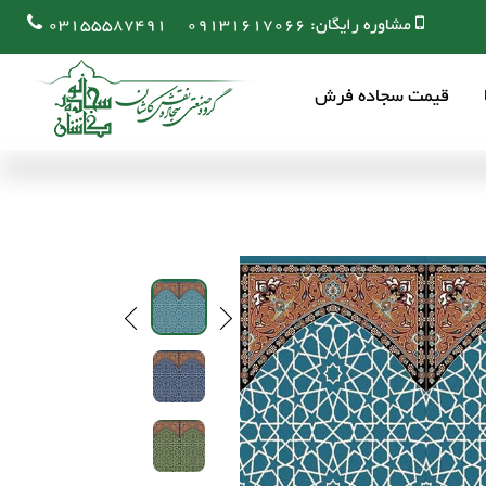
مشاوره رایگان:
09131617066
03155587491
قیمت سجاده فرش