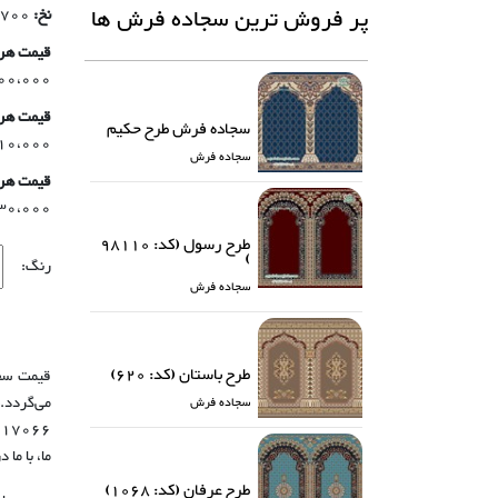
پر فروش ترین سجاده فرش ها
نخ:
700شانه->100 درصد اکریلیک و هیت ست شده
قیمت هر مت
1،700،000 
قیمت هر مت
سجاده فرش طرح حکیم
1،510،000 
سجاده فرش
قیمت هر 
430،000-900،000
طرح رسول (کد: 98110
)
رنگ:
سجاده فرش
طرح باستان (کد: 620)
قیمت سجا
می‌گردد.
سجاده فرش
ما، با ما 
طرح عرفان (کد: 1068)