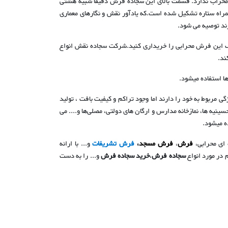
محراب ندارد. قسمت بالای این سجاده فرش دقیقا شبیه هشتی
اه ستاره تشکیل شده است.که یادآور نقش و نگارهای معماری
ند توصیه می شود.
لف این فرش محرابی را خریداری کنید.شرکت سجاده نقش انواع
ند.
ا استفاده میشود.
بوط به خود را دارند اما وجود تراکم و کیفیت بافت ، تولید
حسینیه ها، نمازخانه مدارس و ارگان های دولتی، مصلی‌ها و.... می
ه میشود.
ای محرابی
،
فرش
،
فرش مسجد
،
فرش تشریفات
و... با ارائه
م در مورد انواع
سجاده فرش
،
خرید سجاده فرش
و... را به دست