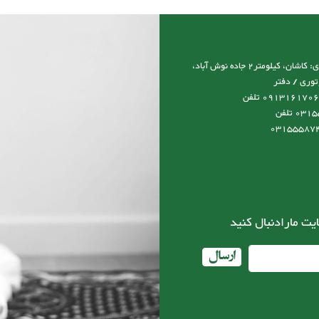
آدرس نمایشگاه و کارخانه و دفتر مرکزی: کاشان، کیلومتر2 جاده نوش آباد،
توری / دفتر
مرکزی:09131617066 مدیرعامل:09131617066 تلفن
کارخانه:03155587492-03155587493 تلفن
ایت مارادنبال کنید
ارسال