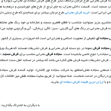
ه فرش محرابی طرح مرجان برخلاف سایر طرح های فرش سجاده ای محرابی دیواره ی 
ب مسجد است. قسمت داخلی محراب به جای ترنج از طرح های خورشیدی و درهم به همر
می ایرانی است.
خرید فرش محرابی
طرح مرجان بیشتر برای مساجدی که طرح سنتی دار
مشتری عزیز میتوانید متناسب با فظای ظاهری مسجد و نمازخانه ی خود رنگ های مخت
ه فرش محرابی در رنگ های آبی کاربنی ، سبز، لاکی، زرشکی ، آبی و گردویی تولید می ک
سجاده ای
تلفیقی از معنویت اسلامی و هنرایرانی است که امروزه در بسیاری از کشور ه
ع
سجاده فرش
عموما در دو دسته فرش محرابی و فرش تشریفات هستند که هریک ویژگی مر
سجاده را تنوع خاصی بخشیده است
.
سجاده فرش
محرابی مناسب برای
فرش مسجد
، 
. فرش تشریفات شبیه فرش های کناره می باشد که بیشتر در مساجد اهل سنت استفاد
 صنعتی سجاده نقش(متعلق به شرکت سجاده نور کاشان)، تولید کننده
فرش سجاده 
ره رایگان در خدمت شماست. شما میتوانید از طریق
سایت سجاده نقش نیز
اطلاعات لاز
 و با
ارزان ترین قیمت فرش سجاده ای
بخرید.
با دیگران به اشتراک بگذارید: