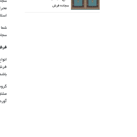
سجاد
سجاده فرش
محرا
اسلا
شما 
سجاد
فرش 
انوا
فرش 
باشد
گروه
مشاو
آورده