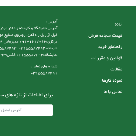
آدرس :
خانه
قیمت سجاده فرش
قبل از ریل راه آهن، روبروی صنایع مو
راهنمای خرید
نمایشگاه:03155587492 فکس:03155587493
قوانین و مقررات
شماره های تماس :
مقالات
03155587491
نمونه کارها
تماس با ما
برای اطلاعات از تازه های س