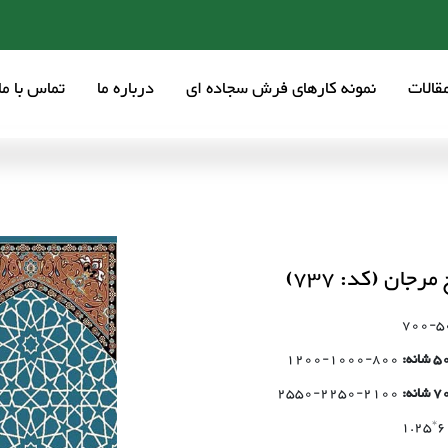
قالات
نمونه کارهای فرش سجاده ای
درباره ما
تماس با ما
مرجان (کد: 737)
500
800-1000-1200
2100-2250-2550
60*1