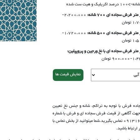
ر فرش سجاده ای 700 شانه:
2،200،000-
تومان
ر فرش سجاده ای 500 شانه:
1،720،000-
تومان
متر فرش سجاده ای با نخ ورجین و پروپپلین:
1، تومان
نمایش قیمت ها
ده فرش با توجه به تراکم، شانه و جنس نخ تعیین
جهت آگاهی از قیمت فرش سجاده ای و فرش با شماره‌
09131617066 تماس بگیرید.شما میتوانید از بخش تماس با
در ارتباط باشید.