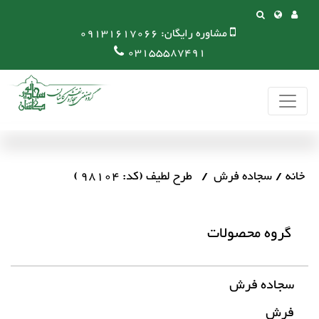
مشاوره رایگان:
09131617066
03155587491
خانه
سجاده فرش
طرح لطیف (کد: 98104 )
گروه محصولات
سجاده فرش
فرش