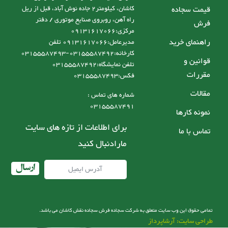
قیمت سجاده
کاشان، کیلومتر2 جاده نوش آباد، قبل از ریل
راه آهن، روبروی صنایع موتوری / دفتر
فرش
مرکزی:09131617066
راهنمای خرید
مدیرعامل:09131617066 تلفن
کارخانه:03155587492-03155587493
قوانین و
تلفن نمایشگاه:03155587492
مقررات
فکس:03155587493
مقالات
شماره های تماس :
03155587491
نمونه کارها
برای اطلاعات از تازه های سایت
تماس با ما
مارادنبال کنید
ارسال
تمامی حقوق این وب سایت متعلق به شرکت سجاده فرش سجاده نقش کاشان می باشد.
طراحی سایت: آرشاپرداز