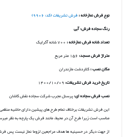
نوع فرش نمازخانه :
فرش تشریفات (کد: 9906)
رنگ سجاده فرش: آبی
تعداد شانه فرش نمازخانه :
700 شانه آکرلیک
متراژ فرش مسجد:
156 متر مربع
مکان نصب :
کلاردشت مازندران
تاریخ خرید فرش تشریفات:
1400/10/09
نصب فرش سجاده ای:
پرسنل مجرب شرکت سجاده نقش کاشان
این فرش تشریفات برخلاف تمام طرح های پیشین دارای حاشیه منظمی نم
مناسب است زیرا طرح آن در محیط، مانند فرش یک پارچه به نظر میر
از جهت دیگر در حسینیه ها هدف مراجعین لزوما نماز نیست پس فرش