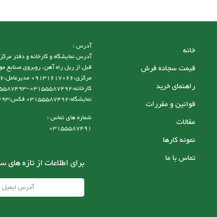
آدرس :
خانه
قیمت سجاده فرش
قبل از ریل راه آهن، روبروی صنایع مو
راهنمای خرید
نمایشگاه:03155587492 فکس:03155587493
قوانین و مقررات
شماره های تماس :
مقالات
03155587491
نمونه کارها
تماس با ما
برای اطلاعات از تازه های س