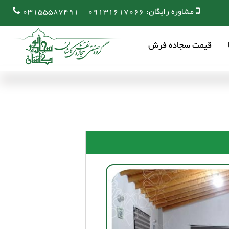
مشاوره رایگان:
09131617066
03155587491
قیمت سجاده فرش