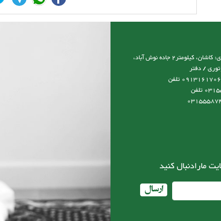
آدرس نمایشگاه و کارخانه و دفتر مرکزی: کاشان، کیلومتر2 جاده نوش آباد،
توری / دفتر
مرکزی:09131617066 مدیرعامل:09131617066 تلفن
کارخانه:03155587492-03155587493 تلفن
ایت مارادنبال کنید
ارسال