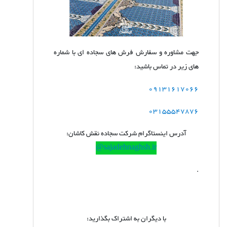
جهت مشاوره و سفارش فرش های سجاده ای با شماره
های زیر در تماس باشید:
09131617066
03155547876
آدرس اینستاگرام شرکت سجاده نقش کاشان:
sajadehnaghsh.ir@
.
با دیگران به اشتراک بگذارید: