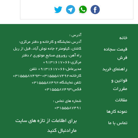
آدرس :
خانه
آدرس نمایشگاه و کارخانه و دفتر مرکزی:
قیمت سجاده
کاشان، کیلومتر2 جاده نوش آباد، قبل از ریل
راه آهن، روبروی صنایع موتوری / دفتر
فرش
مرکزی:09131617066
راهنمای خرید
مدیرعامل:09131617066 تلفن
کارخانه:03155587492-03155587493
قوانین و
تلفن نمایشگاه:03155587492
مقررات
فکس:03155587493
مقالات
شماره های تماس :
03155587491
نمونه کارها
برای اطلاعات از تازه های سایت
تماس با ما
مارادنبال کنید