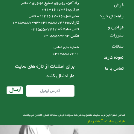
راه آهن، روبروی صنایع موتوری / دفتر
فرش
مرکزی:09131617066
راهنمای خرید
مدیرعامل:09131617066 تلفن
کارخانه:03155587492-03155587493
قوانین و
تلفن نمایشگاه:03155587492
مقررات
فکس:03155587493
مقالات
شماره های تماس :
03155587491
نمونه کارها
برای اطلاعات از تازه های سایت
تماس با ما
مارادنبال کنید
ارسال
تمامی حقوق این وب سایت متعلق به شرکت سجاده فرش سجاده نقش کاشان می باشد.
طراحی سایت: آرشاپرداز