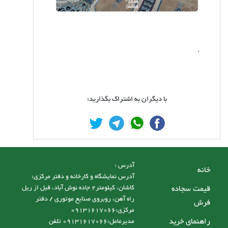
.
با دیگران به اشتراک بگذارید:
آدرس :
خانه
آدرس نمایشگاه و کارخانه و دفتر مرکزی:
قیمت سجاده
کاشان، کیلومتر2 جاده نوش آباد، قبل از ریل
راه آهن، روبروی صنایع موتوری / دفتر
فرش
مرکزی:09131617066
راهنمای خرید
مدیرعامل:09131617066 تلفن