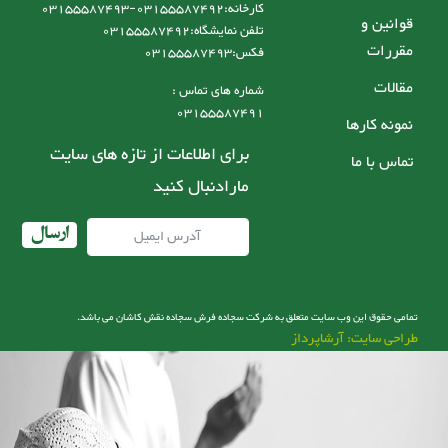
کارخانه:03155587492-03155587493
قوانین و
تلفن نمایشگاه:03155587492
مقررات
فکس:03155587493
مقالات
شماره های تماس :
03155587491
نمونه کارها
برای اطلاعات از تازه های سایت
تماس با ما
مارادنبال کنید
ارسال
تمامی حقوق این وب سایت متعلق به شرکت سجاده فرش سجاده نقش کاشان می باشد.
طراحی سایت: آرشاپرداز