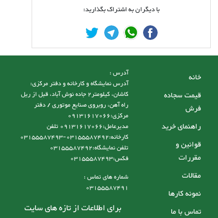
با دیگران به اشتراک بگذارید:
آدرس :
خانه
آدرس نمایشگاه و کارخانه و دفتر مرکزی:
قیمت سجاده
کاشان، کیلومتر2 جاده نوش آباد، قبل از ریل
راه آهن، روبروی صنایع موتوری / دفتر
فرش
مرکزی:09131617066
راهنمای خرید
مدیرعامل:09131617066 تلفن
کارخانه:03155587492-03155587493
قوانین و
تلفن نمایشگاه:03155587492
مقررات
فکس:03155587493
مقالات
شماره های تماس :
03155587491
نمونه کارها
برای اطلاعات از تازه های سایت
تماس با ما