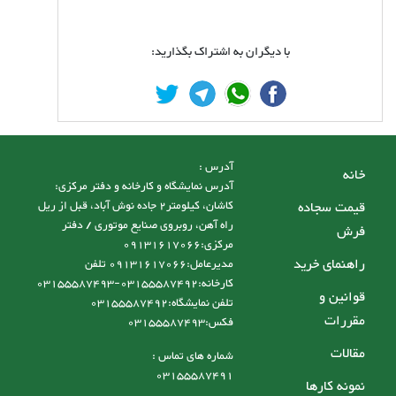
با دیگران به اشتراک بگذارید:
آدرس :
خانه
آدرس نمایشگاه و کارخانه و دفتر مرکزی:
قیمت سجاده
کاشان، کیلومتر2 جاده نوش آباد، قبل از ریل
راه آهن، روبروی صنایع موتوری / دفتر
فرش
مرکزی:09131617066
راهنمای خرید
مدیرعامل:09131617066 تلفن
کارخانه:03155587492-03155587493
قوانین و
تلفن نمایشگاه:03155587492
مقررات
فکس:03155587493
مقالات
شماره های تماس :
03155587491
نمونه کارها