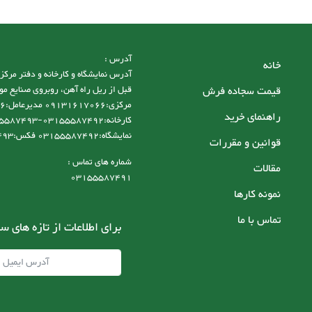
آدرس :
خانه
قیمت سجاده فرش
قبل از ریل راه آهن، روبروی صنایع مو
راهنمای خرید
نمایشگاه:03155587492 فکس:03155587493
قوانین و مقررات
شماره های تماس :
مقالات
03155587491
نمونه کارها
تماس با ما
برای اطلاعات از تازه های س