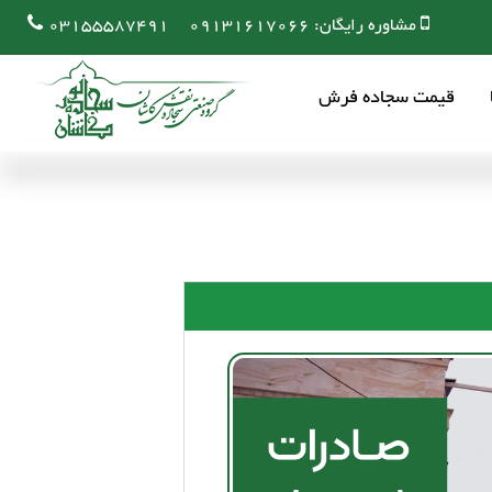
مشاوره رایگان:
09131617066
03155587491
قیمت سجاده فرش