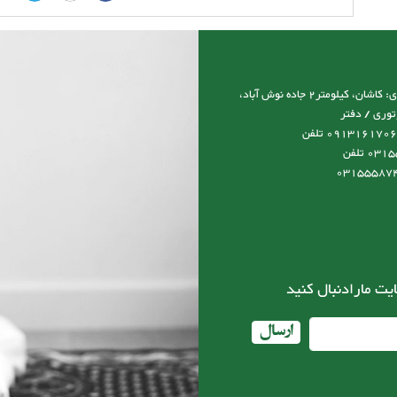
آدرس نمایشگاه و کارخانه و دفتر مرکزی: کاشان، کیلومتر2 جاده نوش آباد،
توری / دفتر
مرکزی:09131617066 مدیرعامل:09131617066 تلفن
کارخانه:03155587492-03155587493 تلفن
ایت مارادنبال کنید
ارسال