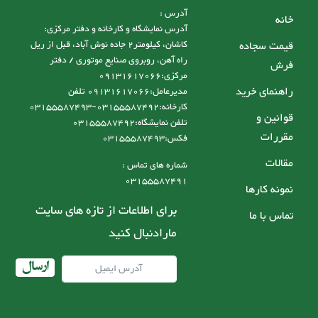
آدرس :
خانه
آدرس نمایشگاه و کارخانه و دفتر مرکزی:
قیمت سجاده
کاشان، کیلومتر2 جاده نوش آباد، قبل از ریل
راه آهن، روبروی صنایع موتوری / دفتر
فرش
مرکزی:09131617066
راهنمای خرید
مدیرعامل:09131617066 تلفن
کارخانه:03155587492-03155587493
قوانین و
تلفن نمایشگاه:03155587492
مقررات
فکس:03155587493
مقالات
شماره های تماس :
03155587491
نمونه کارها
برای اطلاعات از تازه های سایت
تماس با ما
مارادنبال کنید
ارسال