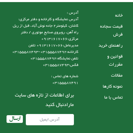
آدرس :
خانه
آدرس نمایشگاه و کارخانه و دفتر مرکزی:
قیمت سجاده
کاشان، کیلومتر2 جاده نوش آباد، قبل از ریل
راه آهن، روبروی صنایع موتوری / دفتر
فرش
مرکزی:09131617066
راهنمای خرید
مدیرعامل:09131617066 تلفن
کارخانه:03155587492-03155587493
قوانین و
تلفن نمایشگاه:03155587492
مقررات
فکس:03155587493
مقالات
شماره های تماس :
03155587491
نمونه کارها
برای اطلاعات از تازه های سایت
تماس با ما
مارادنبال کنید
ارسال