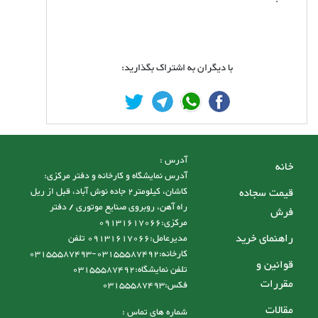
.
با دیگران به اشتراک بگذارید:
آدرس :
خانه
آدرس نمایشگاه و کارخانه و دفتر مرکزی:
قیمت سجاده
کاشان، کیلومتر2 جاده نوش آباد، قبل از ریل
راه آهن، روبروی صنایع موتوری / دفتر
فرش
مرکزی:09131617066
راهنمای خرید
مدیرعامل:09131617066 تلفن
کارخانه:03155587492-03155587493
قوانین و
تلفن نمایشگاه:03155587492
مقررات
فکس:03155587493
مقالات
شماره های تماس :