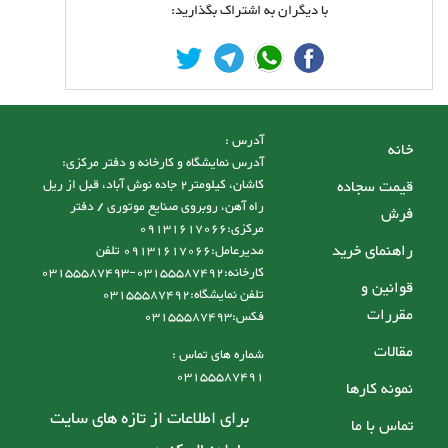
با دیگران به اشتراک بگذارید:
آدرس :
خانه
آدرس نمایشگاه و کارخانه و دفتر مرکزی:
قیمت سجاده
کاشان، کیلومتر2 جاده نوش آباد، قبل از ریل
راه آهن، روبروی صنایع موتوری / دفتر
فرش
مرکزی:09131617066
راهنمای خرید
مدیرعامل:09131617066 تلفن
کارخانه:03155587492-03155587493
قوانین و
تلفن نمایشگاه:03155587492
مقررات
فکس:03155587493
مقالات
شماره های تماس :
03155587491
نمونه کارها
برای اطلاعات از تازه های سایت
تماس با ما