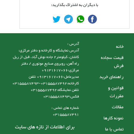
با دیگران به اشتراک بگذارید:
آدرس :
خانه
آدرس نمایشگاه و کارخانه و دفتر مرکزی:
قیمت سجاده
کاشان، کیلومتر2 جاده نوش آباد، قبل از ریل
راه آهن، روبروی صنایع موتوری / دفتر
فرش
مرکزی:09131617066
راهنمای خرید
مدیرعامل:09131617066 تلفن
کارخانه:03155587492-03155587493
قوانین و
تلفن نمایشگاه:03155587492
مقررات
فکس:03155587493
مقالات
شماره های تماس :
03155587491
نمونه کارها
برای اطلاعات از تازه های سایت
تماس با ما