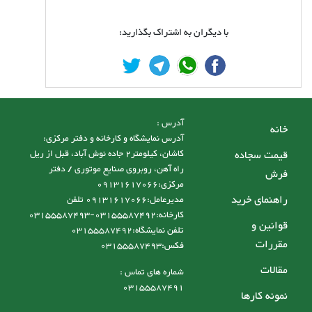
با دیگران به اشتراک بگذارید:
آدرس :
خانه
آدرس نمایشگاه و کارخانه و دفتر مرکزی:
قیمت سجاده
کاشان، کیلومتر2 جاده نوش آباد، قبل از ریل
راه آهن، روبروی صنایع موتوری / دفتر
فرش
مرکزی:09131617066
راهنمای خرید
مدیرعامل:09131617066 تلفن
کارخانه:03155587492-03155587493
قوانین و
تلفن نمایشگاه:03155587492
مقررات
فکس:03155587493
مقالات
شماره های تماس :
03155587491
نمونه کارها