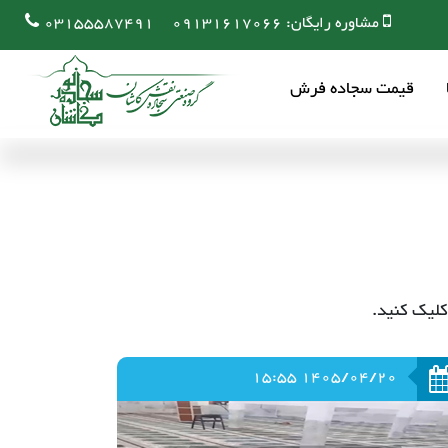
مشاوره رایگان:
09131617066
03155587491
قیمت سجاده فرش
کلیک کنید.
1405/04/20 15:55